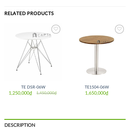
RELATED PRODUCTS
Thích
Thích
TE DSR-06W
TE1504-06W
1,250,000
₫
1,650,000
₫
1,450,000
₫
Original
Current
price
price
was:
is:
1,450,000₫.
1,250,000₫.
DESCRIPTION