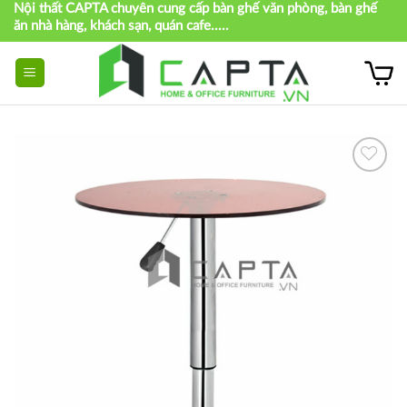
Nội thất CAPTA chuyên cung cấp bàn ghế văn phòng, bàn ghế
Skip
ăn nhà hàng, khách sạn, quán cafe.....
to
content
Thích