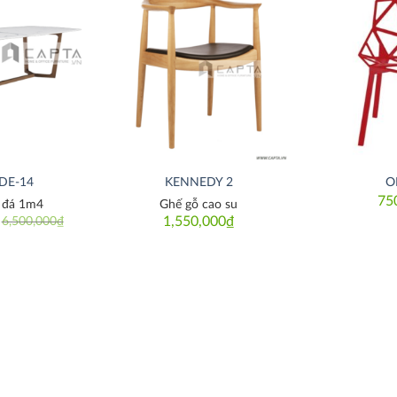
Thích
Thích
DE-14
KENNEDY 2
O
75
 đá 1m4
Ghế gỗ cao su
1,550,000
₫
6,500,000
₫
iginal
rrent
ice
ice
as:
500,000₫.
500,000₫.