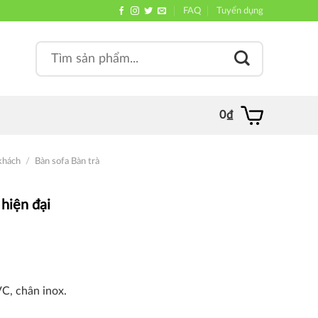
FAQ
Tuyển dụng
Search
, quán
for:
0
₫
khách
/
Bàn sofa Bàn trà
 hiện đại
VC, chân inox.