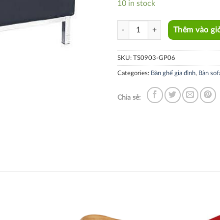
10 in stock
TS0903-GP06 quantity
Thêm vào gi
SKU:
TS0903-GP06
Categories:
Bàn ghế gia đình
,
Bàn sof
Chia sẻ: