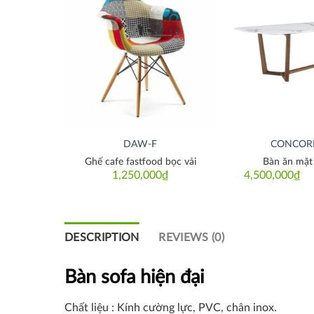
Thích
Thích
DAW-F
CONCOR
rong suốt
Ghế cafe fastfood bọc vải
Bàn ăn mặt
₫
1,250,000
₫
4,500,000
₫
Or
Cu
pr
pr
w
is:
6,
4,
DESCRIPTION
REVIEWS (0)
Bàn sofa hiện đại
Chất liệu : Kính cường lực, PVC, chân inox.