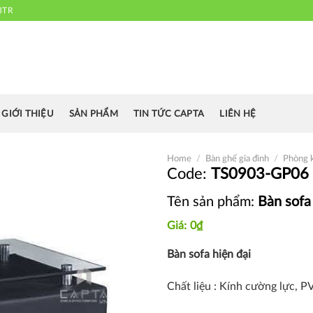
3TR
 chuyên cung cấp bàn ghế văn phòng, bàn ghế ăn nhà hàng, khách sạn
cafe.....
GIỚI THIỆU
SẢN PHẨM
TIN TỨC CAPTA
LIÊN HỆ
Home
/
Bàn ghế gia đình
/
Phòng 
TS0903-GP06
Tên sản phẩm:
Bàn sofa
Thích
0
₫
Bàn sofa hiện đại
Chất liệu : Kính cường lực, P