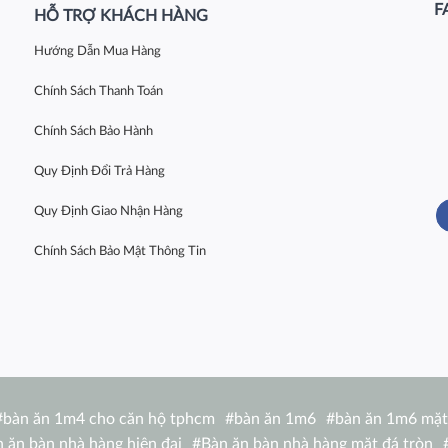
F
HỖ TRỢ KHÁCH HÀNG
Hướng Dẫn Mua Hàng
Chính Sách Thanh Toán
Chính Sách Bảo Hành
Quy Định Đổi Trả Hàng
Quy Định Giao Nhận Hàng
Chính Sách Bảo Mật Thông Tin
#
bàn ăn 1m4 cho căn hộ tphcm
#
bàn ăn 1m6
#
bàn ăn 1m6 mặt
 ăn bàn nhà hàng hiện đại
#
Bàn ăn bàn nhà hàng mặt đá tròn