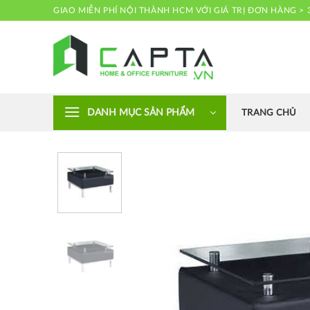
Skip
GIAO MIỄN PHÍ NỘI THÀNH HCM VỚI GIÁ TRỊ ĐƠN HÀNG > 
to
content
Nội thất CAPTA
DANH MỤC SẢN PHẨM
TRANG CHỦ