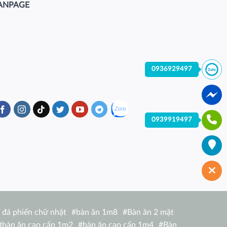
ANPAGE
0936929497
0939919497
 đá phiến chữ nhật
#
bàn ăn 1m8
#
Bàn ăn 2 mặt
#
bàn ăn cao cấp 1m2
#
bàn ăn cao cấp 1m4
#
Bàn