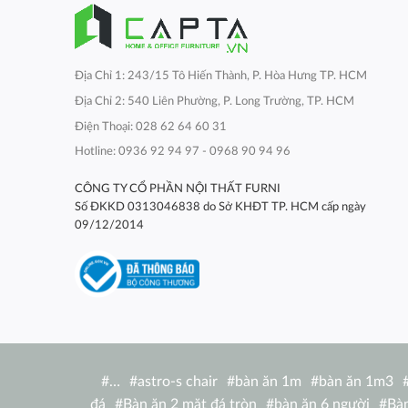
Địa Chỉ 1: 243/15 Tô Hiến Thành, P. Hòa Hưng TP. HCM
Địa Chỉ 2: 540 Liên Phường, P. Long Trường, TP. HCM
Điện Thoại: 028 62 64 60 31
Hotline: 0936 92 94 97 - 0968 90 94 96
CÔNG TY CỔ PHẦN NỘI THẤT FURNI
Số ĐKKD 0313046838 do Sở KHĐT TP. HCM cấp ngày
09/12/2014
#
…
#
astro-s chair
#
bàn ăn 1m
#
bàn ăn 1m3
đá
#
Bàn ăn 2 mặt đá tròn
#
bàn ăn 6 người
#
Bàn