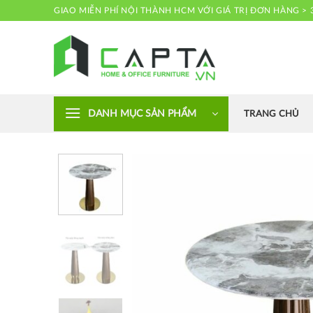
Skip
GIAO MIỄN PHÍ NỘI THÀNH HCM VỚI GIÁ TRỊ ĐƠN HÀNG > 
to
content
Nội thất CAPTA
DANH MỤC SẢN PHẨM
TRANG CHỦ