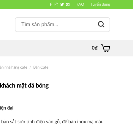
FAQ
Tuyển dụng
Search
, quán
for:
0
₫
àn nhà hàng cafe
/
Bàn Cafe
 khách mặt đá bóng
iện đại
n bàn sắt sơn tĩnh điện vân gỗ, đế bàn inox mạ màu