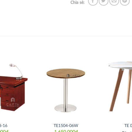
Chia sẻ:
Thích
Thích
8-16
TE1504-06W
TE 
000
₫
1,650,000
₫