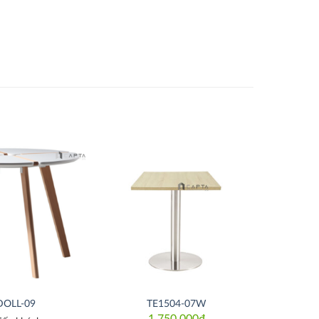
Thích
Thích
DOLL-09
TE1504-07W
1,750,000
₫