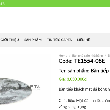
3TR
 chuyên cung cấp bàn ghế văn phòng, bàn ghế ăn nhà hàng, khách sạn
cafe.....
GIỚI THIỆU
SẢN PHẨM
TIN TỨC CAPTA
LIÊN HỆ
Home
/
Bàn ghế cafe nhà hàng
/
B
TE1554-08E
Tên sản phẩm:
Bàn tiếp
Thích
3,050,000
₫
Bàn tiếp khách mặt đá bóng h
Chất liệu: Mặt đá pha lê, châ
vàng sang trọng