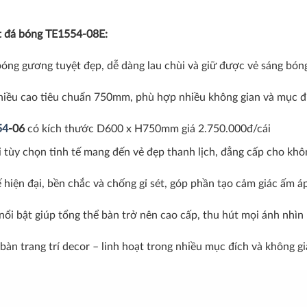
t đá bóng TE1554-08E:
óng gương tuyệt đẹp, dễ dàng lau chùi và giữ được vẻ sáng bón
iều cao tiêu chuẩn 750mm, phù hợp nhiều không gian và mục đ
54
-06
có kích thước D600 x H750mm giá 2.750.000đ/cái
i tùy chọn tinh tế mang đến vẻ đẹp thanh lịch, đẳng cấp cho khô
ế hiện đại, bền chắc và chống gỉ sét, góp phần tạo cảm giác ấm 
i bật giúp tổng thể bàn trở nên cao cấp, thu hút mọi ánh nhìn
bàn trang trí decor – linh hoạt trong nhiều mục đích và không g