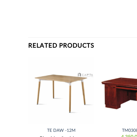
RELATED PRODUCTS
Thích
Thích
W
TE DAW -12M
TM030
4,350,