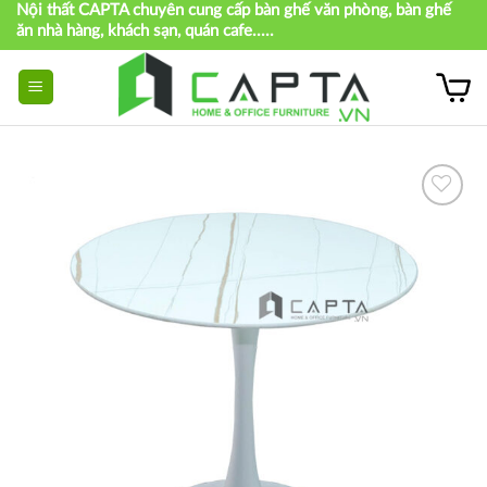
Nội thất CAPTA chuyên cung cấp bàn ghế văn phòng, bàn ghế
Skip
ăn nhà hàng, khách sạn, quán cafe.....
to
content
Thích