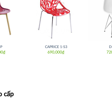
Thích
Thích
-P
CAPRICE 1-S3
D
00
₫
690,000
₫
72
o cấp