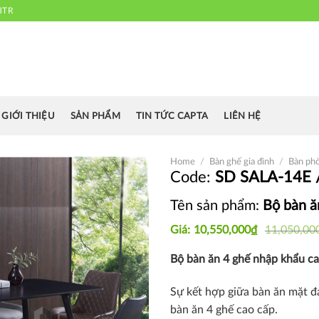
3TR
 chuyên cung cấp bàn ghế văn phòng, bàn ghế ăn nhà hàng, khách sạn
cafe.....
GIỚI THIỆU
SẢN PHẨM
TIN TỨC CAPTA
LIÊN HỆ
Home
/
Bàn ghế gia đình
/
Bàn ph
SD SALA-14E 
Tên sản phẩm:
Bộ bàn ă
Thích
Original
Current
10,550,000
₫
11,050,00
price
price
was:
is:
Bộ bàn ăn 4 ghế nhập khẩu c
11,050,000₫.
10,550,000₫.
Sự kết hợp giữa bàn ăn mặt đ
bàn ăn 4 ghế cao cấp.