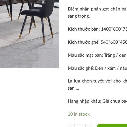
Điểm nhấn phần gót chân bàn
sang trọng.
Kích thước bàn: 1400*800*
Kích thước ghế: 540*600*4
Màu sắc mặt bàn: Trắng / đen,
Màu sắc ghế: Đen / xám / nâ
Là lựa chọn tuyệt vời cho k
sạn,…
Hàng nhập khẩu; Giá chưa b
10 in stock
SD SALA-14E / LUX 15C-P quanti