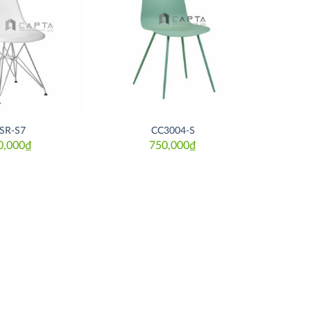
Thích
Thích
SR-S7
CC3004-S
0,000
₫
750,000
₫