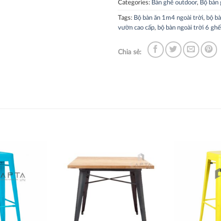
Categories:
Bàn ghế outdoor
,
Bộ bàn 
Tags:
Bộ bàn ăn 1m4 ngoài trời
,
bộ bà
vườn cao cấp
,
bộ bàn ngoài trời 6 ghế
Chia sẻ:
Thích
Thích