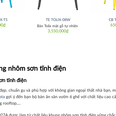
X-T5
TE TOLIX-08W
CB 
00
₫
65
Bàn Tolix mặt gỗ tự nhiên
3,550,000
₫
ng nhôm
sơn tĩnh điện
ơn tĩnh điện
đẹp, chuẩn gu và phù hợp với không gian ngoại thất nhà bạn, mà
pta
gợi ý đến bạn bộ bàn ăn sân vườn 6 ghế với chất liệu cao 
ng rooftop,…
7A được làm từ chất liệu khung nhôm sơn tĩnh điện vững chắc