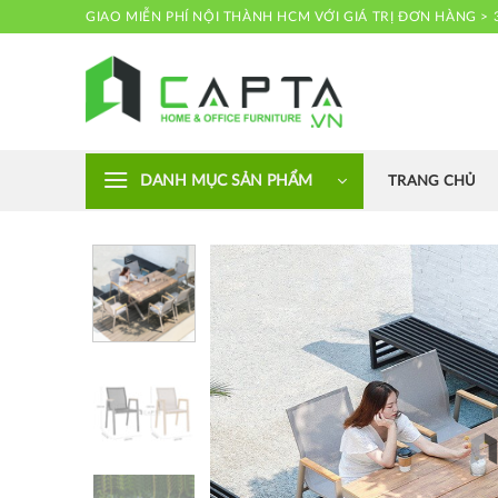
Skip
GIAO MIỄN PHÍ NỘI THÀNH HCM VỚI GIÁ TRỊ ĐƠN HÀNG > 
to
content
Nội thất CAPTA
DANH MỤC SẢN PHẨM
TRANG CHỦ