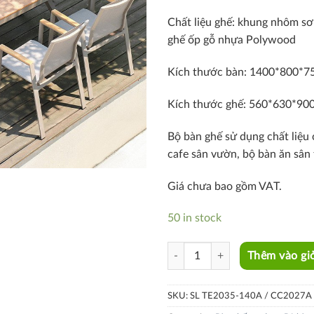
Chất liệu ghế: khung nhôm sơn
ghế ốp gỗ nhựa Polywood
Kích thước bàn: 1400*800*
Kích thước ghế: 560*630*90
Bộ bàn ghế sử dụng chất liệu
cafe sân vườn, bộ bàn ăn sân
Giá chưa bao gồm VAT.
50 in stock
SL TE2035-140A / CC2027A quan
Thêm vào gi
SKU:
SL TE2035-140A / CC2027A