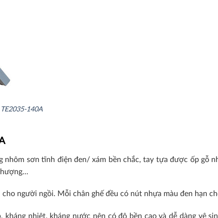
4 TE2035-140A
7A
ng nhôm sơn tĩnh điện đen/ xám bền chắc, tay tựa được ốp gỗ n
 thượng…
i cho người ngồi. Mỗi chân ghế đều có nút nhựa màu đen hạn chế
 kháng nhiệt, kháng nước nên có độ bền cao và dễ dàng vệ sinh