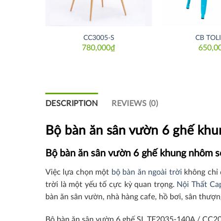
M
CC3005-S
CB TOLI
₫
780,000
₫
650,0
DESCRIPTION
REVIEWS (0)
Bộ bàn
ăn sân vườn
6 ghế khu
Bộ bàn
ăn sân vườn
6 ghế khung nhôm
s
Việc lựa chọn một
bộ bàn ăn ngoài trời
không chỉ 
trời là một yếu tố cực kỳ quan trọng.
Nội Thất Ca
bàn ăn sân vườn, nhà hàng cafe, hồ bơi, sân thượ
Bộ bàn ăn sân vườn 6 ghế SL TE2035-140A / CC202