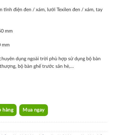
 tĩnh điện đen / xám, lưới Texilen đen / xám, tay
750 mm
0 mm
 chuyên dụng ngoài trời phù hợp sử dụng bộ bàn
 thượng, bộ bàn ghế trước sân hè,…
tity
ỏ hàng
Mua ngay