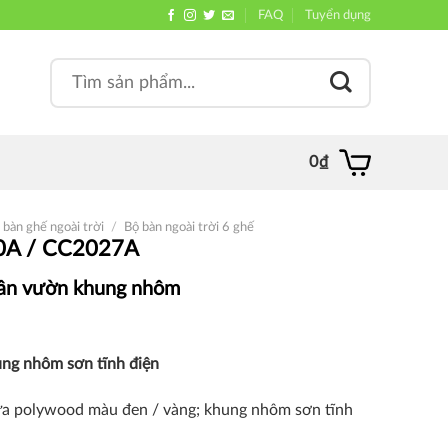
FAQ
Tuyển dụng
Search
, quán
for:
0
₫
 bàn ghế ngoài trời
/
Bộ bàn ngoài trời 6 ghế
0A / CC2027A
sân vườn khung nhôm
ung nhôm
sơn tĩnh điện
hựa polywood màu đen / vàng; khung nhôm sơn tĩnh