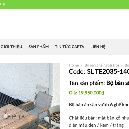
3TR
 chuyên cung cấp bàn ghế văn phòng, bàn ghế ăn nhà hàng, khách sạn
cafe.....
GIỚI THIỆU
SẢN PHẨM
TIN TỨC CAPTA
LIÊN HỆ
Home
/
Bộ bàn ghế ngoài trời
/
Bộ
SL TE2035-14
Tên sản phẩm:
Bộ bàn 
Thích
19,950,000
₫
Bộ bàn
ăn sân vườn
6 ghế kh
Chất liệu bàn: mặt bàn gỗ n
điện màu đen / kem / trắng