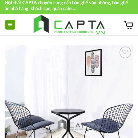
Nội thất CAPTA chuyên cung cấp bàn ghế văn phòng, bàn ghế
Skip
ăn nhà hàng, khách sạn, quán cafe.....
to
content
Thích