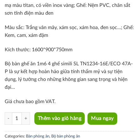
mạ màu titan, có viền inox vàng; Ghế: Nệm PVC, chân sắt
sơn tĩnh điện màu đen
Màu sắc: Trắng vân mây, xám sọc, xám hoa, đen sọc…; Ghế:
Kem, cam, xám đậm
Kích thước: 1600*900*750mm
Bộ bàn ghế ăn 1m6 4 ghế simili SL TN1234-16E/ECO 47A-
P là sự kết hợp hoàn hảo giữa tính thẩm mỹ và sự tiện
dụng, lý tưởng cho những không gian sang trọng và hiện
đại…
Giá chưa bao gồm VAT.
SL TN1234-16E/ECO 47A-P quantity
Thêm vào giỏ hàng
Mua ngay
Categories:
Bàn phòng ăn
,
Bộ bàn phòng ăn