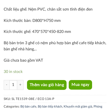
Chất liệu ghế: Nệm PVC, chân sắt sơn tĩnh điện đen
Kích thước bàn: D800*H750 mm
Kích thước ghế: 470*570*450-820 mm
Bộ bàn tròn 3 ghế có nệm phù hợp bàn ghế cafe tiếp khách,
bàn ghế nhà hàng,..
Giá chưa bao gồm VAT
30 in stock
SL TE1539-08E / ECO 13A-P quantity
Thêm vào giỏ hàng
Mua ngay
SKU:
SL TE1539-08E / ECO 13A-P
Categories:
Bộ bàn cafe
,
Bộ bàn tiếp khách
,
Khuyến mãi giảm giá
,
Phòng