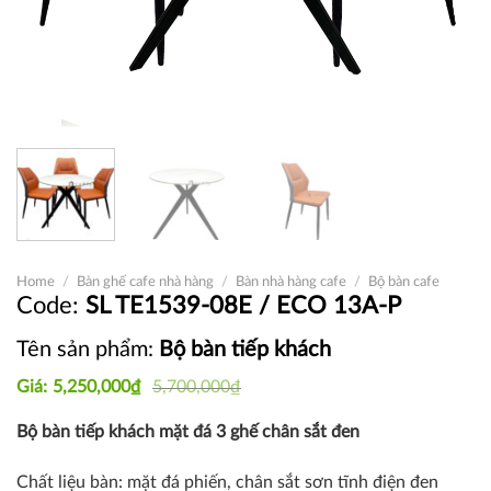
Home
/
Bàn ghế cafe nhà hàng
/
Bàn nhà hàng cafe
/
Bộ bàn cafe
SL TE1539-08E / ECO 13A-P
Tên sản phẩm:
Bộ bàn tiếp khách
Original
Current
5,250,000
₫
5,700,000
₫
price
price
was:
is:
Bộ bàn tiếp khách mặt đá 3 ghế chân sắt đen
5,700,000₫.
5,250,000₫.
Chất liệu bàn: mặt đá phiến, chân sắt sơn tĩnh điện đen