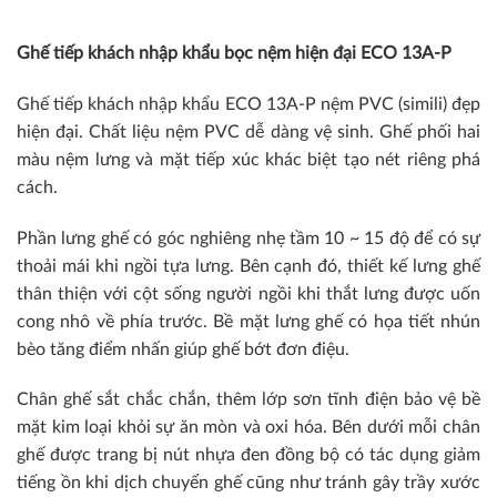
Ghế tiếp khách nhập khẩu bọc nệm hiện đại ECO 13A-P
Ghế tiếp khách nhập khẩu ECO 13A-P nệm PVC (simili) đẹp
hiện đại. Chất liệu nệm PVC dễ dàng vệ sinh. Ghế phối hai
màu nệm lưng và mặt tiếp xúc khác biệt tạo nét riêng phá
cách.
Phần lưng ghế có góc nghiêng nhẹ tầm 10 ~ 15 độ để có sự
thoải mái khi ngồi tựa lưng. Bên cạnh đó, thiết kế lưng ghế
thân thiện với cột sống người ngồi khi thắt lưng được uốn
cong nhô về phía trước. Bề mặt lưng ghế có họa tiết nhún
bèo tăng điểm nhấn giúp ghế bớt đơn điệu.
Chân ghế sắt chắc chắn, thêm lớp sơn tĩnh điện bảo vệ bề
mặt kim loại khỏi sự ăn mòn và oxi hóa. Bên dưới mỗi chân
ghế được trang bị nút nhựa đen đồng bộ có tác dụng giảm
tiếng ồn khi dịch chuyển ghế cũng như tránh gây trầy xước