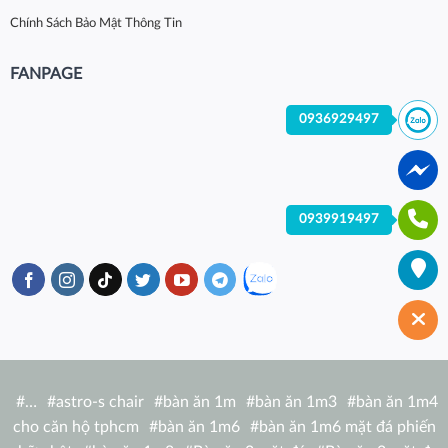
Chính Sách Bảo Mật Thông Tin
FANPAGE
0936929497
0939919497
#
…
#
astro-s chair
#
bàn ăn 1m
#
bàn ăn 1m3
#
bàn ăn 1m4
cho căn hộ tphcm
#
bàn ăn 1m6
#
bàn ăn 1m6 mặt đá phiến