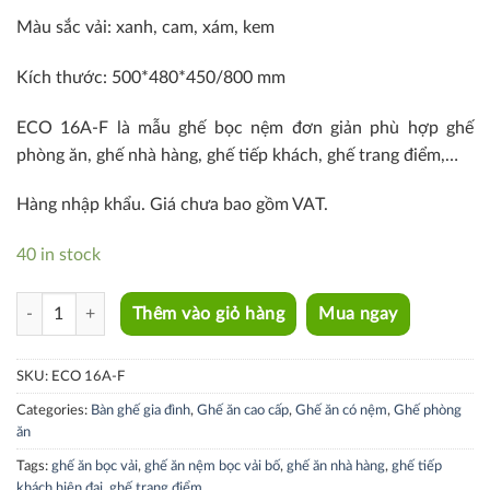
Màu sắc vải: xanh, cam, xám, kem
Kích thước: 500*480*450/800 mm
ECO 16A-F là mẫu ghế bọc nệm đơn giản phù hợp ghế
phòng ăn, ghế nhà hàng, ghế tiếp khách, ghế trang điểm,…
Hàng nhập khẩu. Giá chưa bao gồm VAT.
40 in stock
ECO 16A-F quantity
Thêm vào giỏ hàng
Mua ngay
SKU:
ECO 16A-F
Categories:
Bàn ghế gia đình
,
Ghế ăn cao cấp
,
Ghế ăn có nệm
,
Ghế phòng
ăn
Tags:
ghế ăn bọc vải
,
ghế ăn nệm bọc vải bố
,
ghế ăn nhà hàng
,
ghế tiếp
khách hiện đại
,
ghế trang điểm