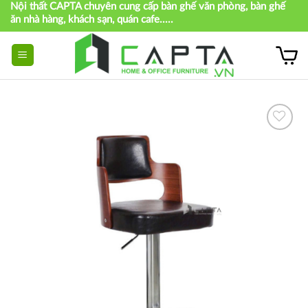
Nội thất CAPTA chuyên cung cấp bàn ghế văn phòng, bàn ghế
Skip
ăn nhà hàng, khách sạn, quán cafe.....
to
content
Thích