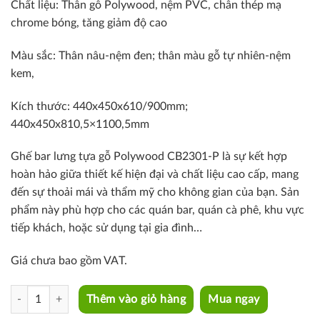
Chất liệu:
Thân gỗ Polywood, nệm PVC, c
hân thép mạ
chrome bóng, tăng giảm độ cao
Màu sắc: T
hân nâu-nệm đen; thân màu gỗ tự nhiên-nệm
kem,
Kích thước: 440x450x610/900mm;
440x450x810,5×1100,5mm
Ghế bar lưng tựa gỗ Polywood CB2301-P là sự kết hợp
hoàn hảo giữa thiết kế hiện đại và chất liệu cao cấp, mang
đến sự thoải mái và thẩm mỹ cho không gian của bạn. Sản
phẩm này phù hợp cho các quán bar, quán cà phê, khu vực
tiếp khách, hoặc sử dụng tại gia đình…
Giá chưa bao gồm VAT.
CB2301-P quantity
Thêm vào giỏ hàng
Mua ngay