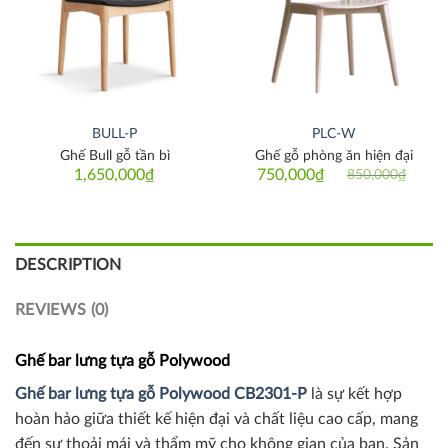
BULL-P
PLC-W
Ghế Bull gỗ tần bì
Ghế gỗ phòng ăn hiện đại
1,650,000
₫
750,000
₫
850,000
₫
Original
Current
price
price
was:
is:
850,000₫.
750,000₫.
DESCRIPTION
REVIEWS (0)
Ghế bar lưng tựa gỗ Polywood
Ghế bar lưng tựa gỗ Polywood CB2301-P
là sự kết hợp
hoàn hảo giữa thiết kế hiện đại và chất liệu cao cấp, mang
đến sự thoải mái và thẩm mỹ cho không gian của bạn. Sản