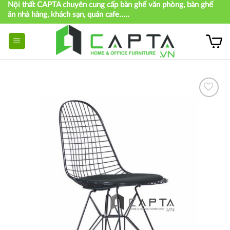
Nội thất CAPTA chuyên cung cấp bàn ghế văn phòng, bàn ghế
Skip
ăn nhà hàng, khách sạn, quán cafe.....
to
content
Thích