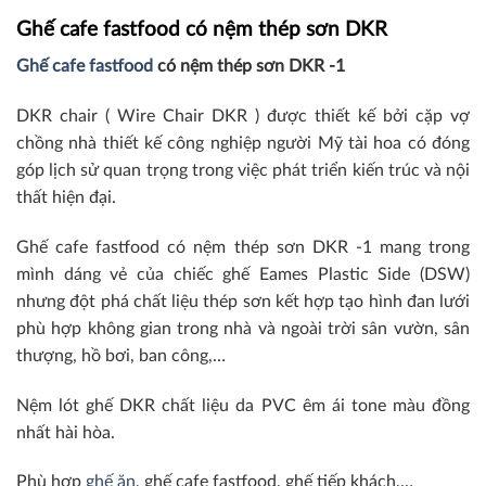
Ghế cafe fastfood có nệm thép sơn DKR
Ghế cafe fastfood
có nệm thép sơn DKR -1
DKR chair ( Wire Chair DKR ) được thiết kế bởi cặp vợ
chồng nhà thiết kế công nghiệp người Mỹ tài hoa có đóng
góp lịch sử quan trọng trong việc phát triển kiến ​​trúc và nội
thất hiện đại.
Ghế cafe fastfood có nệm thép sơn DKR -1 mang trong
mình dáng vẻ của chiếc ghế Eames Plastic Side (DSW)
nhưng đột phá chất liệu thép sơn kết hợp tạo hình đan lưới
phù hợp không gian trong nhà và ngoài trời sân vườn, sân
thượng, hồ bơi, ban công,…
Nệm lót ghế DKR chất liệu da PVC êm ái tone màu đồng
nhất hài hòa.
Phù hợp
ghế ăn,
ghế cafe fastfood, ghế tiếp khách,…