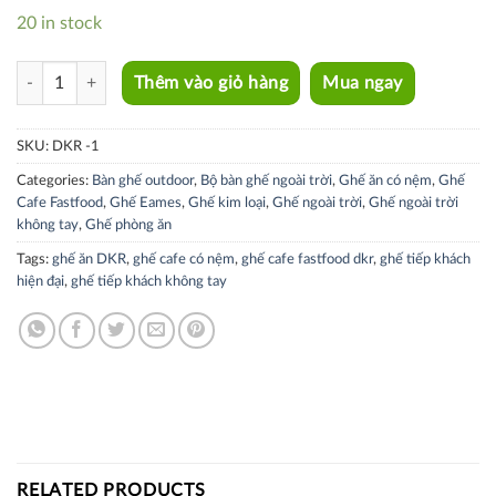
20 in stock
DKR-1 quantity
Thêm vào giỏ hàng
Mua ngay
SKU:
DKR -1
Categories:
Bàn ghế outdoor
,
Bộ bàn ghế ngoài trời
,
Ghế ăn có nệm
,
Ghế
Cafe Fastfood
,
Ghế Eames
,
Ghế kim loại
,
Ghế ngoài trời
,
Ghế ngoài trời
không tay
,
Ghế phòng ăn
Tags:
ghế ăn DKR
,
ghế cafe có nệm
,
ghế cafe fastfood dkr
,
ghế tiếp khách
hiện đại
,
ghế tiếp khách không tay
RELATED PRODUCTS