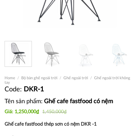
Home
/
Bộ bàn ghế ngoài trời
/
Ghế ngoài trời
/
Ghế ngoài trời không
tay
DKR-1
Tên sản phẩm:
Ghế cafe fastfood có nệm
Original
Current
1,250,000
₫
1,450,000
₫
price
price
was:
is:
Ghế cafe fastfood thép sơn có nệm DKR -1
1,450,000₫.
1,250,000₫.