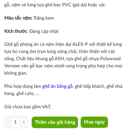
gỗ, nệm và lưng tựa ghế bọc PVC (giả da) hoặc vải.
Màu sắc nệm:
Trắng kem
Kích thước
: Đang cập nhật
Ghế gỗ phòng ăn có nệm hiện đại ALEX-P với thiết kế lưng
tựa bo cong ôm trọn lưng vững chãi, thân thiện với cột
sống. Chất liệu khung gỗ ASH, tựa ghế gỗ nhựa Polywood
Verneer vân gỗ bọc nệm simili sang trọng phù hợp cho mọi
không gian.
Phù hợp dùng làm
ghế ăn bằng gỗ
, ghế tiếp khách, ghế nhà
hàng, ghế cafe, …
Giá chưa bao gồm VAT.
ALEX-P quantity
Thêm vào giỏ hàng
Mua ngay