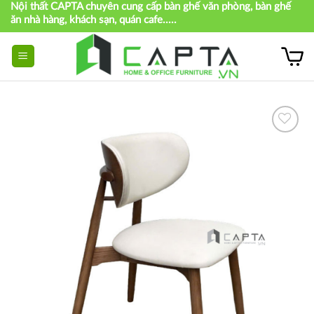
Nội thất CAPTA chuyên cung cấp bàn ghế văn phòng, bàn ghế
Skip
ăn nhà hàng, khách sạn, quán cafe.....
to
content
Thích