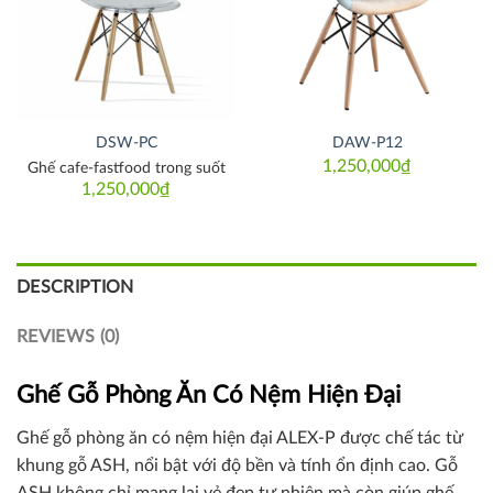
DSW-PC
DAW-P12
1,250,000
₫
Ghế cafe-fastfood trong suốt
1,250,000
₫
DESCRIPTION
REVIEWS (0)
Ghế Gỗ Phòng Ăn Có Nệm Hiện Đại
Ghế gỗ phòng ăn có nệm hiện đại ALEX-P được chế tác từ
khung gỗ ASH, nổi bật với độ bền và tính ổn định cao. Gỗ
ASH không chỉ mang lại vẻ đẹp tự nhiên mà còn giúp ghế