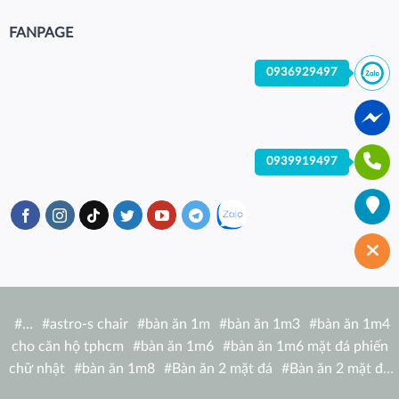
FANPAGE
0936929497
0939919497
#
…
#
astro-s chair
#
bàn ăn 1m
#
bàn ăn 1m3
#
bàn ăn 1m4
cho căn hộ tphcm
#
bàn ăn 1m6
#
bàn ăn 1m6 mặt đá phiến
chữ nhật
#
bàn ăn 1m8
#
Bàn ăn 2 mặt đá
#
Bàn ăn 2 mặt đá
tròn
#
bàn ăn 6 người
#
Bàn ăn bàn nhà hàng hiện đại
#
Bàn ăn