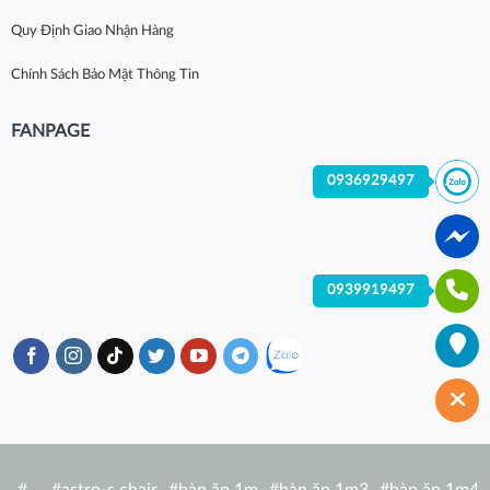
Quy Định Giao Nhận Hàng
Chính Sách Bảo Mật Thông Tin
FANPAGE
0936929497
0939919497
#
…
#
astro-s chair
#
bàn ăn 1m
#
bàn ăn 1m3
#
bàn ăn 1m4