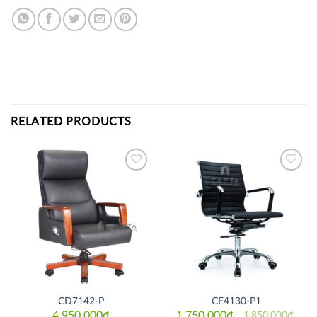
RELATED PRODUCTS
Thích
Thích
CD7142-P
CE4130-P1
4,950,000
₫
1,750,000
₫
1,850,000
₫