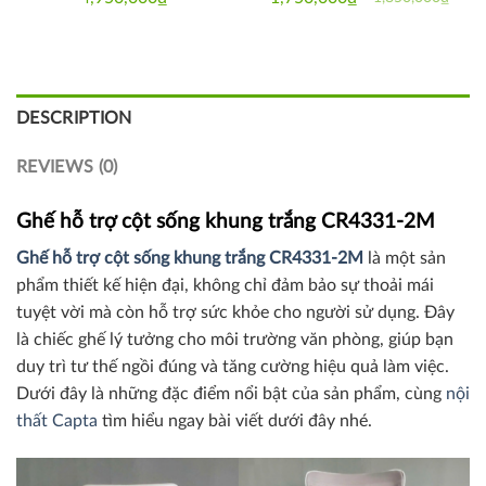
Original
Current
price
price
was:
is:
1,850,000₫.
1,750,000₫.
DESCRIPTION
REVIEWS (0)
Ghế hỗ trợ cột sống khung trắng CR4331-2M
Ghế hỗ trợ cột sống khung trắng CR4331-2M
là một sản
phẩm thiết kế hiện đại, không chỉ đảm bảo sự thoải mái
tuyệt vời mà còn hỗ trợ sức khỏe cho người sử dụng. Đây
là chiếc ghế lý tưởng cho môi trường văn phòng, giúp bạn
duy trì tư thế ngồi đúng và tăng cường hiệu quả làm việc.
Dưới đây là những đặc điểm nổi bật của sản phẩm, cùng
nội
thất Capta
tìm hiểu ngay bài viết dưới đây nhé.