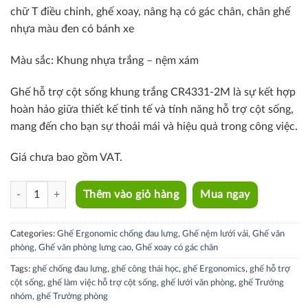
chữ T điều chỉnh, ghế xoay, nâng hạ có gác chân, chân ghế
nhựa màu đen có bánh xe
Màu sắc: Khung nhựa
trắng – nệm xám
Ghế hỗ trợ cột sống khung trắng CR4331-2M là sự kết hợp
hoàn hảo giữa thiết kế tinh tế và tính năng hỗ trợ cột sống,
mang đến cho bạn sự thoải mái và hiệu quả trong công việc.
Giá chưa bao gồm VAT.
CR4331-2M quantity
Thêm vào giỏ hàng
Mua ngay
Categories:
Ghế Ergonomic chống đau lưng
,
Ghế nệm lưới vải
,
Ghế văn
phòng
,
Ghế văn phòng lưng cao
,
Ghế xoay có gác chân
Tags:
ghế chống đau lưng
,
ghế công thái học
,
ghế Ergonomics
,
ghế hỗ trợ
cột sống
,
ghế làm việc hỗ trợ cột sống
,
ghế lưới văn phòng
,
ghế Trưởng
nhóm
,
ghế Trưởng phòng