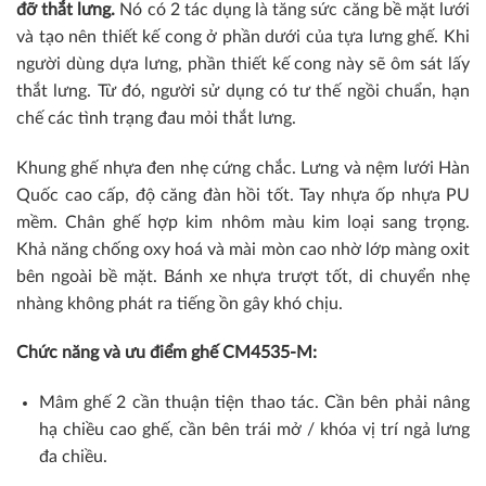
đỡ thắt lưng.
Nó có 2 tác dụng là tăng sức căng bề mặt lưới
và tạo nên thiết kế cong ở phần dưới của tựa lưng ghế. Khi
người dùng dựa lưng, phần thiết kế cong này sẽ ôm sát lấy
thắt lưng. Từ đó, người sử dụng có tư thế ngồi chuẩn, hạn
chế các tình trạng đau mỏi thắt lưng.
Khung ghế nhựa đen nhẹ cứng chắc. Lưng và nệm lưới Hàn
Quốc cao cấp, độ căng đàn hồi tốt. Tay nhựa ốp nhựa PU
mềm. Chân ghế hợp kim nhôm màu kim loại sang trọng.
Khả năng chống oxy hoá và mài mòn cao nhờ lớp màng oxit
bên ngoài bề mặt. Bánh xe nhựa trượt tốt, di chuyển nhẹ
nhàng không phát ra tiếng ồn gây khó chịu.
Chức năng và ưu điểm ghế CM4535-M:
Mâm ghế 2 cần thuận tiện thao tác. Cần bên phải nâng
hạ chiều cao ghế, cần bên trái mở / khóa vị trí ngả lưng
đa chiều.