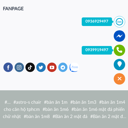
FANPAGE
0936929497
0939919497
#
…
#
astro-s chair
#
bàn ăn 1m
#
bàn ăn 1m3
#
bàn ăn 1m4
cho căn hộ tphcm
#
bàn ăn 1m6
#
bàn ăn 1m6 mặt đá phiến
chữ nhật
#
bàn ăn 1m8
#
Bàn ăn 2 mặt đá
#
Bàn ăn 2 mặt đá
tròn
#
bàn ăn 6 người
#
Bàn ăn bàn nhà hàng hiện đại
#
Bàn ăn