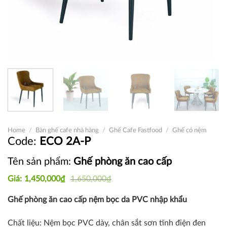
Home
/
Bàn ghế cafe nhà hàng
/
Ghế Cafe Fastfood
/
Ghế có nệm
ECO 2A-P
Tên sản phẩm:
Ghế phòng ăn cao cấp
Original
Current
1,450,000
₫
1,650,000
₫
price
price
was:
is:
Ghế phòng ăn cao cấp nệm bọc da PVC nhập khẩu
1,650,000₫.
1,450,000₫.
Chất liệu: Nệm bọc PVC dày, chân sắt sơn tĩnh điện đen