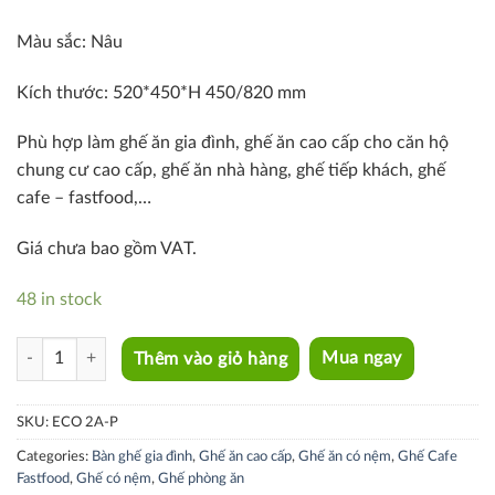
Màu sắc: Nâu
Kích thước: 520*450*H 450/820 mm
Phù hợp làm ghế ăn gia đình, ghế ăn cao cấp cho căn hộ
chung cư cao cấp, ghế ăn nhà hàng, ghế tiếp khách, ghế
cafe – fastfood,…
Giá chưa bao gồm VAT.
48 in stock
ECO 2A-P quantity
Thêm vào giỏ hàng
Mua ngay
SKU:
ECO 2A-P
Categories:
Bàn ghế gia đình
,
Ghế ăn cao cấp
,
Ghế ăn có nệm
,
Ghế Cafe
Fastfood
,
Ghế có nệm
,
Ghế phòng ăn