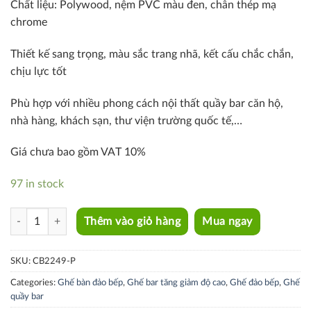
Chất liệu: Polywood, nệm PVC màu đen, chân thép mạ
chrome
Thiết kế sang trọng, màu sắc trang nhã, kết cấu chắc chắn,
chịu lực tốt
Phù hợp với nhiều phong cách nội thất quầy bar căn hộ,
nhà hàng, khách sạn, thư viện trường quốc tế,…
Giá chưa bao gồm VAT 10%
97 in stock
CB2249-P quantity
Thêm vào giỏ hàng
Mua ngay
SKU:
CB2249-P
Categories:
Ghế bàn đảo bếp
,
Ghế bar tăng giảm độ cao
,
Ghế đảo bếp
,
Ghế
quầy bar