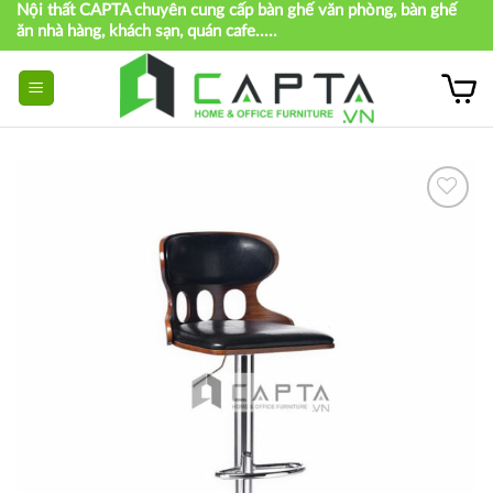
Nội thất CAPTA chuyên cung cấp bàn ghế văn phòng, bàn ghế
Skip
ăn nhà hàng, khách sạn, quán cafe.....
to
content
Thích