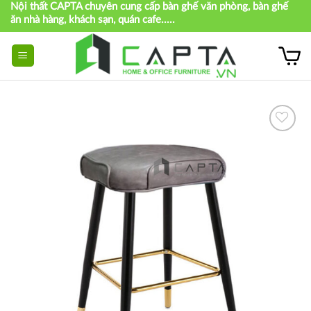
Nội thất CAPTA chuyên cung cấp bàn ghế văn phòng, bàn ghế
Skip
ăn nhà hàng, khách sạn, quán cafe.....
to
content
Thích