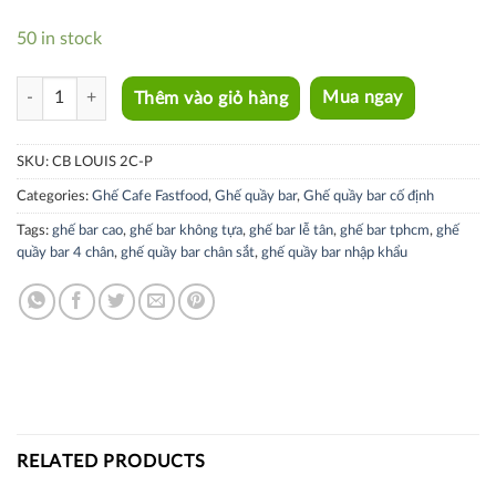
50 in stock
CB LOUIS 2C-P quantity
Thêm vào giỏ hàng
Mua ngay
SKU:
CB LOUIS 2C-P
Categories:
Ghế Cafe Fastfood
,
Ghế quầy bar
,
Ghế quầy bar cố định
Tags:
ghế bar cao
,
ghế bar không tựa
,
ghế bar lễ tân
,
ghế bar tphcm
,
ghế
quầy bar 4 chân
,
ghế quầy bar chân sắt
,
ghế quầy bar nhập khẩu
RELATED PRODUCTS