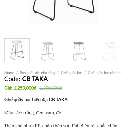
Home
/
Bàn ghế cafe nhà hàng
/
Ghế quầy bar
/
Ghế quầy bar cố định
CB TAKA
Original
Current
1,250,000
₫
1,350,000
₫
price
price
was:
is:
Ghế quầy bar hiện đại CB TAKA
1,350,000₫.
1,250,000₫.
Màu sắc: trắng, đen, xám, đỏ
Thân ghế nhựa PP, chân thép sơn tĩnh điện rất chắc chắn.