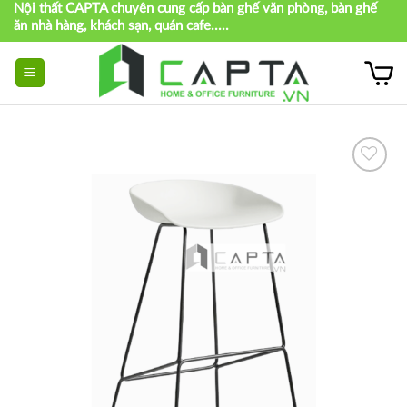
Nội thất CAPTA chuyên cung cấp bàn ghế văn phòng, bàn ghế
Skip
ăn nhà hàng, khách sạn, quán cafe.....
to
content
Thích