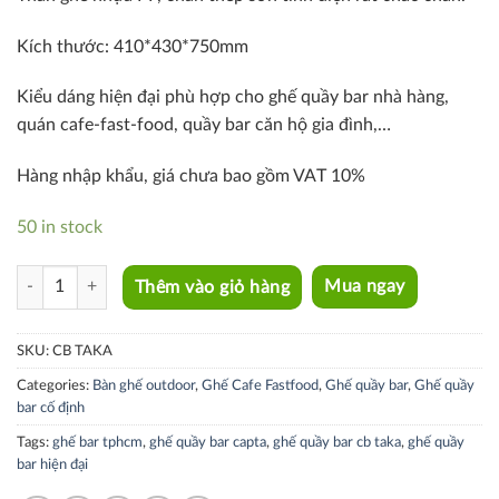
Kích thước: 410*430*750mm
Kiểu dáng hiện đại phù hợp cho ghế quầy bar nhà hàng,
quán cafe-fast-food, quầy bar căn hộ gia đình,…
Hàng nhập khẩu, giá chưa bao gồm VAT 10%
50 in stock
CB TAKA quantity
Thêm vào giỏ hàng
Mua ngay
SKU:
CB TAKA
Categories:
Bàn ghế outdoor
,
Ghế Cafe Fastfood
,
Ghế quầy bar
,
Ghế quầy
bar cố định
Tags:
ghế bar tphcm
,
ghế quầy bar capta
,
ghế quầy bar cb taka
,
ghế quầy
bar hiện đại