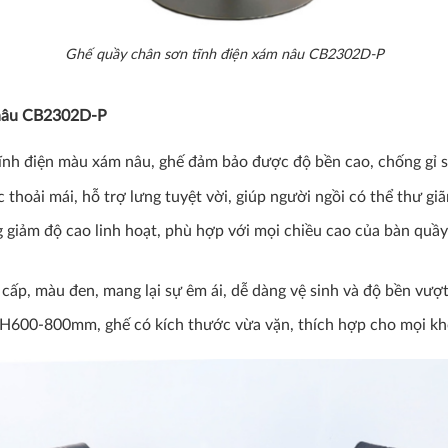
Ghế quầy chân sơn tĩnh điện xám nâu CB2302D-P
m nâu CB2302D-P
 tĩnh điện màu xám nâu, ghế đảm bảo được độ bền cao, chống gỉ s
ác thoải mái, hỗ trợ lưng tuyệt vời, giúp người ngồi có thể thư g
g giảm độ cao linh hoạt, phù hợp với mọi chiều cao của bàn quầy
ấp, màu đen, mang lại sự êm ái, dễ dàng vệ sinh và độ bền vượt 
H600-800mm, ghế có kích thước vừa vặn, thích hợp cho mọi khô