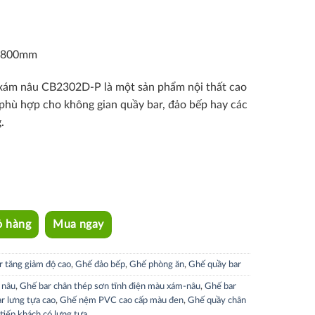
0-800mm
 xám nâu CB2302D-P là một sản phẩm nội thất cao
ế, phù hợp cho không gian quầy bar, đảo bếp hay các
.
ỏ hàng
Mua ngay
r tăng giảm độ cao
,
Ghế đảo bếp
,
Ghế phòng ăn
,
Ghế quầy bar
 nâu
,
Ghế bar chân thép sơn tĩnh điện màu xám-nâu
,
Ghế bar
r lưng tựa cao
,
Ghế nệm PVC cao cấp màu đen
,
Ghế quầy chân
tiếp khách có lưng tựa