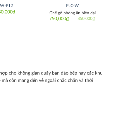
W-P12
PLC-W
50,000
₫
Ghế gỗ phòng ăn hiện đại
750,000
₫
850,000
₫
Original
Current
price
price
was:
is:
850,000₫.
750,000₫.
ù hợp cho không gian quầy bar, đảo bếp hay các khu
o mà còn mang đến vẻ ngoài chắc chắn và thời