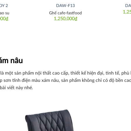
DY 2
DAW-F13
DA
1,2
ao su
Ghế cafe-fastfood
000
₫
1,250,000
₫
xám nâu
là một sản phẩm nội thất cao cấp, thiết kế hiện đại, tinh tế, ph
hép sơn tĩnh điện màu xám nâu, sản phẩm không chỉ có độ bền ca
bài viết này nhé.