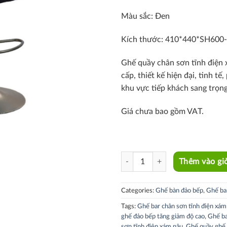
Màu sắc: Đen
Kích thước: 410*440*SH60
Ghế quầy chân sơn tĩnh điện
cấp, thiết kế hiện đại, tinh t
khu vực tiếp khách sang trọng
Giá chưa bao gồm VAT.
CB2302D-P quantity
Thêm vào gi
Categories:
Ghế bàn đảo bếp
,
Ghế ba
Tags:
Ghế bar chân sơn tĩnh điện xám
ghế đảo bếp tăng giảm độ cao
,
Ghế ba
sơn tĩnh điện xám nâu
,
Ghế quầy ghế 