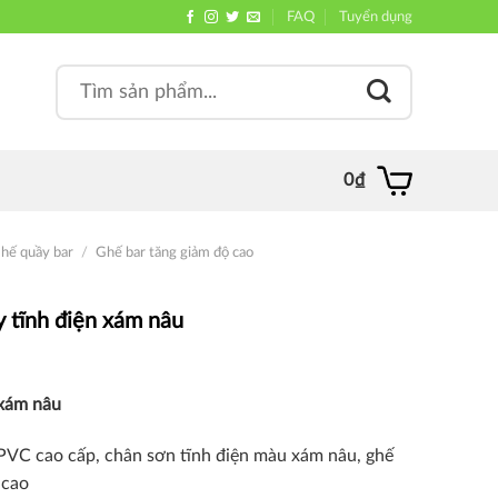
FAQ
Tuyển dụng
Search
, quán
for:
0
₫
hế quầy bar
/
Ghế bar tăng giảm độ cao
 tĩnh điện xám nâu
 xám nâu
 PVC cao cấp, chân sơn tĩnh điện màu xám nâu, ghế
 cao