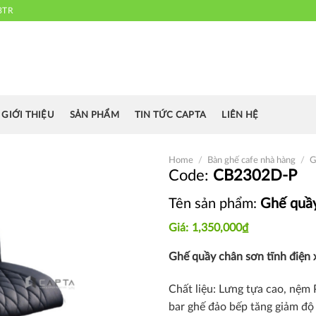
3TR
 chuyên cung cấp bàn ghế văn phòng, bàn ghế ăn nhà hàng, khách sạn
cafe.....
GIỚI THIỆU
SẢN PHẨM
TIN TỨC CAPTA
LIÊN HỆ
Home
/
Bàn ghế cafe nhà hàng
/
G
CB2302D-P
Tên sản phẩm:
Ghế quầy
Thích
1,350,000
₫
Ghế quầy chân sơn tĩnh điện
Chất liệu: Lưng tựa cao, nệm
bar ghế đảo bếp tăng giảm độ