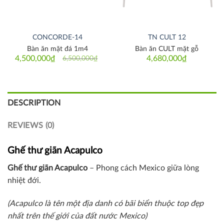
CONCORDE-14
TN CULT 12
Bàn ăn mặt đá 1m4
Bàn ăn CULT mặt gỗ
4,500,000
₫
4,680,000
₫
6,500,000
₫
Original
Current
price
price
was:
is:
6,500,000₫.
4,500,000₫.
DESCRIPTION
REVIEWS (0)
Ghế thư giãn Acapulco
Ghế thư giãn Acapulco
– Phong cách Mexico giữa lòng
nhiệt đới.
(Acapulco là tên một địa danh có bãi biển thuộc top đẹp
nhất trên thế giới của đất nước Mexico)