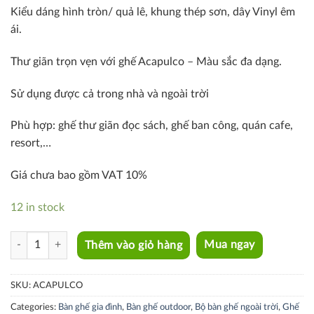
Kiểu dáng hình tròn/ quả lê, khung thép sơn, dây Vinyl êm
ái.
Thư giãn trọn vẹn với ghế Acapulco – Màu sắc đa dạng.
Sử dụng được cả trong nhà và ngoài trời
Phù hợp: ghế thư giãn đọc sách, ghế ban công, quán cafe,
resort,…
Giá chưa bao gồm VAT 10%
12 in stock
ACAPULCO quantity
Thêm vào giỏ hàng
Mua ngay
SKU:
ACAPULCO
Categories:
Bàn ghế gia đình
,
Bàn ghế outdoor
,
Bộ bàn ghế ngoài trời
,
Ghế