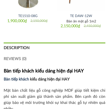
TE1510-08G
TE DAW-12W
1,900,000
₫
2,150,000
₫
Bàn ăn mặt gỗ 1m2
Original
Current
price
price
2,150,000
₫
2,450,000
₫
Original
Current
was:
is:
price
price
2,150,000₫.
1,900,000₫.
was:
is:
2,450,000₫.
2,150,000₫.
DESCRIPTION
REVIEWS (0)
Bàn tiếp khách kiểu dáng hiện đại HAY
Bàn tiếp khách
kiểu dáng hiện đại HAY
Mặt bàn chất liệu gỗ công nghiệp MDF giúp tiết kiệm chi
phí sản xuất giảm giá thành sản phẩm. Bên cạnh đó còn
giúp bảo vệ môi trường khỏi sự khai thác gỗ tự nhiên quá
nhiều.