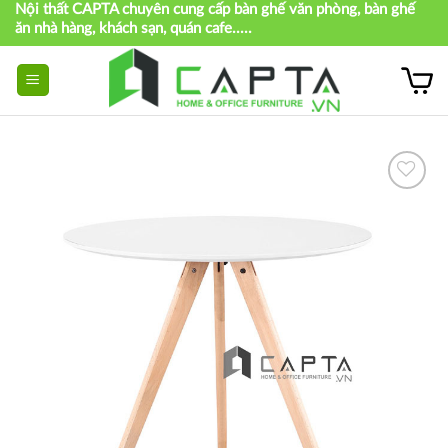
Nội thất CAPTA chuyên cung cấp bàn ghế văn phòng, bàn ghế
Skip
ăn nhà hàng, khách sạn, quán cafe.....
to
content
Thích