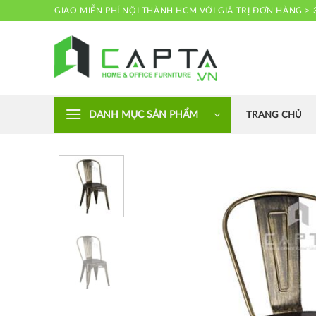
Skip
GIAO MIỄN PHÍ NỘI THÀNH HCM VỚI GIÁ TRỊ ĐƠN HÀNG > 
to
content
Nội thất CAPTA
DANH MỤC SẢN PHẨM
TRANG CHỦ