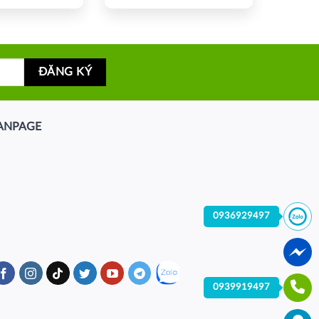
ANPAGE
0936929497
0939919497