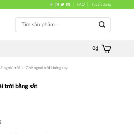
FAQ
Tuyển dụng
Search
, quán
for:
0
₫
ế ngoài trời
/
Ghế ngoài trời không tay
i trời bằng sắt
ổ