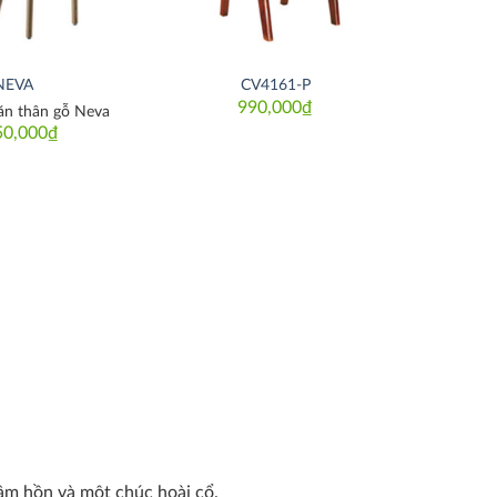
NEVA
CV4161-P
990,000
₫
ăn thân gỗ Neva
50,000
₫
tâm hồn và một chúc hoài cổ.