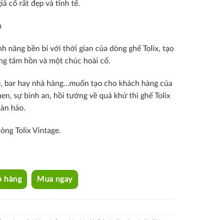
iả cổ rất đẹp và tinh tế.
m
h năng bền bỉ với thời gian của dòng ghế Tolix, tạo
ong tâm hồn và một chúc hoài cổ.
e, bar hay nhà hàng…muốn tạo cho khách hàng của
n, sự bình an, hồi tưởng về quá khứ thì ghế Tolix
oàn hảo.
òng Tolix Vintage.
ỏ hàng
Mua ngay