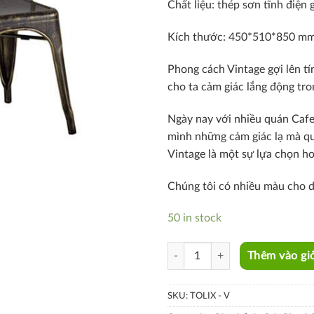
Chất liệu: thép sơn tĩnh điện g
Kích thước: 450*510*850 m
Phong cách Vintage gợi lên tín
cho ta cảm giác lắng động tr
Ngày nay với nhiều quán Caf
mình những cảm giác lạ mà que
Vintage là một sự lựa chọn h
Chúng tôi có nhiều màu cho d
50 in stock
TOLIX-V quantity
Thêm vào gi
SKU:
TOLIX - V