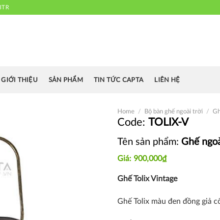
3TR
 chuyên cung cấp bàn ghế văn phòng, bàn ghế ăn nhà hàng, khách sạn
cafe.....
GIỚI THIỆU
SẢN PHẨM
TIN TỨC CAPTA
LIÊN HỆ
Home
/
Bộ bàn ghế ngoài trời
/
Gh
TOLIX-V
Tên sản phẩm:
Ghế ngoà
Thích
900,000
₫
Ghế Tolix Vintage
Ghế Tolix màu đen đồng giả c