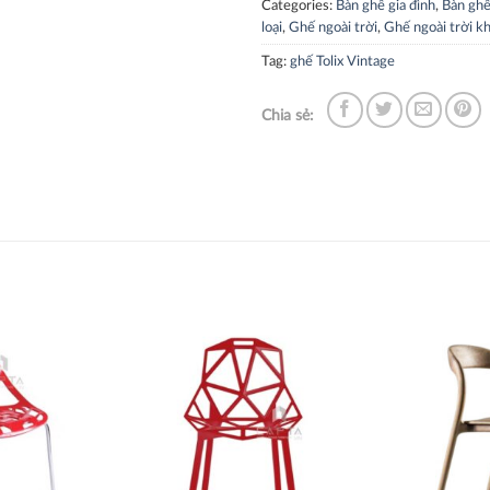
Categories:
Bàn ghế gia đình
,
Bàn ghế
loại
,
Ghế ngoài trời
,
Ghế ngoài trời k
Tag:
ghế Tolix Vintage
Chia sẻ:
Thích
Thích