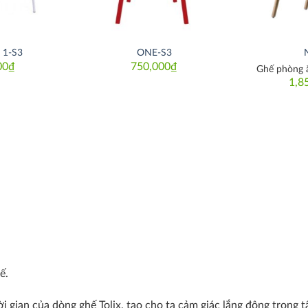
 1-S3
ONE-S3
00
₫
750,000
₫
Ghế phòng 
1,8
ế.
ời gian của dòng ghế Tolix, tạo cho ta cảm giác lắng động trong 