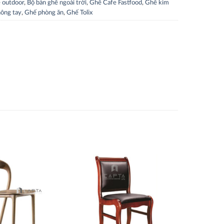
 outdoor
,
Bộ bàn ghế ngoài trời
,
Ghế Cafe Fastfood
,
Ghế kim
hông tay
,
Ghế phòng ăn
,
Ghế Tolix
Thích
Thích