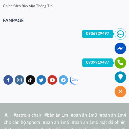
Chính Sách Bảo Mật Thông Tin
FANPAGE
0936929497
0939919497
#
…
#
astro-s chair
#
bàn ăn 1m
#
bàn ăn 1m3
#
bàn ăn 1m4
cho căn hộ tphcm
#
bàn ăn 1m6
#
bàn ăn 1m6 mặt đá phiến