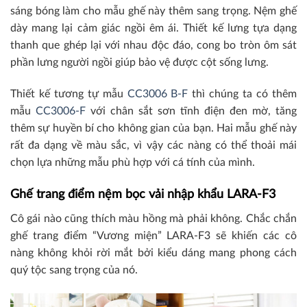
sáng bóng làm cho mẫu ghế này thêm sang trọng. Nệm ghế
dày mang lại cảm giác ngồi êm ái. Thiết kế lưng tựa dạng
thanh que ghép lại với nhau độc đáo, cong bo tròn ôm sát
phần lưng người ngồi giúp bảo vệ được cột sống lưng.
Thiết kế tương tự mẫu
CC3006 B-F
thì chúng ta có thêm
mẫu
CC3006-F
với chân sắt sơn tĩnh điện đen mờ, tăng
thêm sự huyền bí cho không gian của bạn. Hai mẫu ghế này
rất đa dạng về màu sắc, vì vậy các nàng có thể thoải mái
chọn lựa những mẫu phù hợp với cá tính của mình.
Ghế trang điểm nệm bọc vải nhập khẩu LARA-F3
Cô gái nào cũng thích màu hồng mà phải không. Chắc chắn
ghế trang điểm “Vương miện” LARA-F3 sẽ khiến các cô
nàng không khỏi rời mắt bởi kiểu dáng mang phong cách
quý tộc sang trọng của nó.