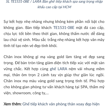
SL TE1531-08E / LARA Bàn ghế tiếp khách spa sang trọng nhập
khẩu cao cấp tại HCM
Sự kết hợp nhẹ nhàng nhưng không kém phần nổi bật cho
không gian. Bàn tiếp khách
TE1531-08E
mặt đá cao cấp,
chịu lực tốt bền theo thời gian, không thấm nước dễ dàng
lau chùi vệ sinh. Màu sắc trắng nhẹ nhàng kết hợp vân mây
tinh tế tạo nên vẻ đẹp tinh khôi.
Chân inox không gỉ mạ vàng gold làm tăng vẻ đẹp sang
trọng. Đế bàn tròn tăng giảm diện tích tiếp xúc với mặt sàn
vững chắc. Kết hợp cùng
ghế LARA
nệm vải nhung mềm
mại, thân ôm trọn 2 cánh tay vịn giúp thư giãn lúc ngồi.
Chân inox mạ màu vàng gold sang trọng tinh tế. Phù hợp
cho không gian phòng tư vấn khách hàng tại SPA, thẩm mỹ
viện, showroom, công ty,…
Xem thêm:
Ghế tiếp khách văn phòng thân xoay đẹp hiện