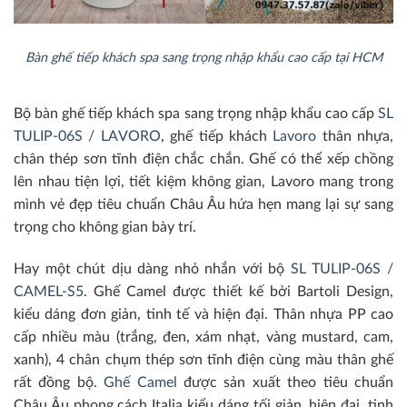
Bàn ghế tiếp khách spa sang trọng nhập khẩu cao cấp tại HCM
Bộ bàn ghế tiếp khách spa sang trọng nhập khẩu cao cấp
SL
TULIP-06S / LAVORO
, ghế tiếp khách
Lavoro
thân nhựa,
chân thép sơn tĩnh điện chắc chắn. Ghế có thể xếp chồng
lên nhau tiện lợi, tiết kiệm không gian, Lavoro mang trong
mình vẻ đẹp tiêu chuẩn Châu Âu hứa hẹn mang lại sự sang
trọng cho không gian bày trí.
Hay một chút dịu dàng nhỏ nhắn với bộ
SL TULIP-06S /
CAMEL-S5
. Ghế Camel được thiết kế bởi Bartoli Design,
kiểu dáng đơn giản, tinh tế và hiện đại. Thân nhựa PP cao
cấp nhiều màu (trắng, đen, xám nhạt, vàng mustard, cam,
xanh), 4 chân chụm thép sơn tĩnh điện cùng màu thân ghế
rất đồng bộ.
Ghế Camel
được sản xuất theo tiêu chuẩn
Châu Âu phong cách Italia kiểu dáng tối giản, hiện đại, tinh