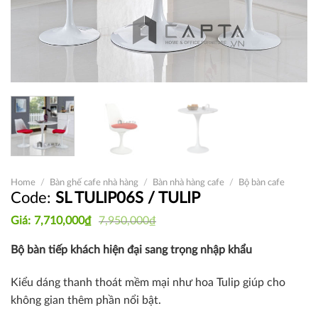
Home
/
Bàn ghế cafe nhà hàng
/
Bàn nhà hàng cafe
/
Bộ bàn cafe
SL TULIP06S / TULIP
Original
Current
7,710,000
₫
7,950,000
₫
price
price
was:
is:
Bộ bàn tiếp khách hiện đại sang trọng nhập khẩu
7,950,000₫.
7,710,000₫.
Kiểu dáng thanh thoát mềm mại như hoa Tulip giúp cho
không gian thêm phần nổi bật.