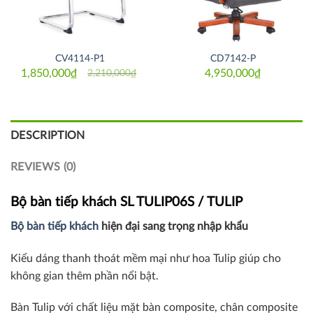
CV4114-P1
CD7142-P
1,850,000
₫
4,950,000
₫
2,210,000
₫
Original
Current
price
price
was:
is:
2,210,000₫.
1,850,000₫.
DESCRIPTION
REVIEWS (0)
Bộ bàn tiếp khách SL TULIP06S / TULIP
Bộ bàn tiếp khách
hiện đại sang trọng nhập khẩu
Kiểu dáng thanh thoát mềm mại như hoa Tulip giúp cho
không gian thêm phần nổi bật.
Bàn Tulip với chất liệu mặt bàn composite, chân composite