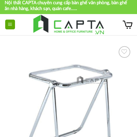
Nội thất CAPTA chuyên cung cấp bàn ghế văn phòng, bàn ghế
Skip
ăn nhà hàng, khách sạn, quán cafe.....
to
content
Thích