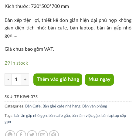
Kích thước: 720*500*700 mm
Bàn xếp tiện lợi, thiết kế đơn giản hiện đại phù hợp không
gian diện tích nhỏ: bàn cafe, bàn laptop, bàn ăn gấp nhỏ
gọn,…
Giá chưa bao gồm VAT.
29 in stock
TE KIWI-07S quantity
Thêm vào giỏ hàng
Mua ngay
SKU:
TE KIWI-07S
Categories:
Bàn Cafe
,
Bàn ghế cafe nhà hàng
,
Bàn văn phòng
Tags:
bàn ăn gấp nhỏ gọn
,
bàn cafe gấp
,
bàn làm việc gập
,
bàn laptop xếp
gọn