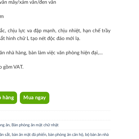
 vân mây/xám vân/đen vân
mm
c, chịu lực va đập mạnh, chịu nhiệt, hạn chế trầy
ắt hình chữ L tạo nét độc đáo mới lạ.
ăn nhà hàng, bàn làm việc văn phòng hiện đại,…
o gồm VAT.
ỏ hàng
Mua ngay
ng ăn
,
Bàn phòng ăn mặt chữ nhật
ân sắt
,
bàn ăn mặt đá phiến
,
bàn phòng ăn căn hộ
,
bộ bàn ăn nhà