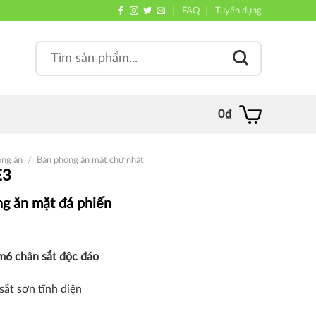
FAQ
Tuyển dụng
Search
, quán
for:
0
₫
òng ăn
/
Bàn phòng ăn mặt chữ nhật
E3
g ăn mặt đá phiến
m6 chân sắt độc đáo
sắt sơn tĩnh điện