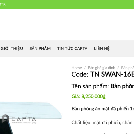
3TR
 chuyên cung cấp bàn ghế văn phòng, bàn ghế ăn nhà hàng, khách sạn
cafe.....
GIỚI THIỆU
SẢN PHẨM
TIN TỨC CAPTA
LIÊN HỆ
Home
/
Bàn ghế gia đình
/
Bàn ph
TN SWAN-16
Tên sản phẩm:
Bàn phòn
Thích
8,250,000
₫
Bàn phòng ăn mặt đá phiến 1
Chất liệu: mặt đá phiến, chân 