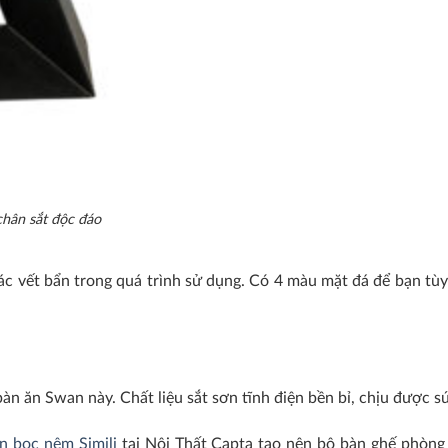
hân sắt độc đáo
c vết bẩn trong quá trình sử dụng. Có 4 màu mặt đá để bạn tùy
àn ăn Swan này. Chất liệu sắt sơn tĩnh điện bền bỉ, chịu được s
n bọc nệm Simili
tại Nội Thất Capta tạo nên bộ bàn ghế phòng