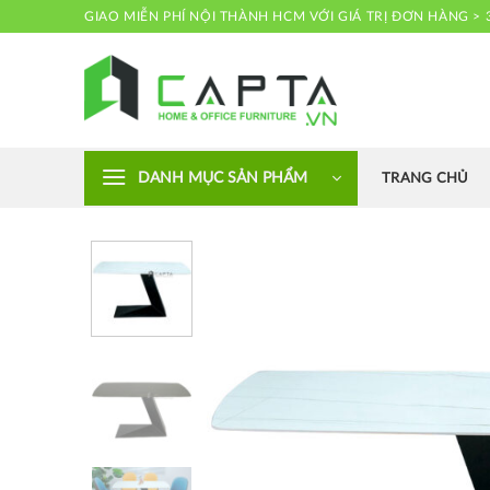
Skip
GIAO MIỄN PHÍ NỘI THÀNH HCM VỚI GIÁ TRỊ ĐƠN HÀNG > 
to
content
Nội thất CAPTA
DANH MỤC SẢN PHẨM
TRANG CHỦ