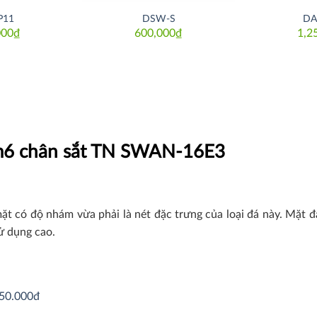
P11
DSW-S
DA
000
₫
600,000
₫
1,2
1m6 chân sắt TN SWAN-16E3
 có độ nhám vừa phải là nét đặc trưng của loại đá này. Mặt đá
sử dụng cao.
250.000đ