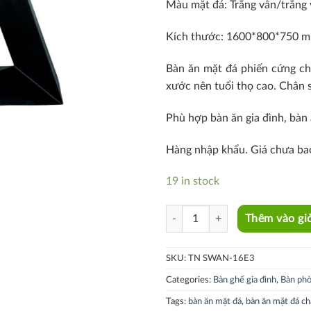
Màu mặt đá: Trắng vân/trắng
Kích thước: 1600*800*750 
Bàn ăn mặt đá phiến cứng chắ
xước nên tuổi thọ cao. Chân s
Phù hợp bàn ăn gia đình, bàn 
Hàng nhập khẩu. Giá chưa ba
19 in stock
TN SWAN-16E3 quantity
Thêm vào gi
SKU:
TN SWAN-16E3
Categories:
Bàn ghế gia đình
,
Bàn phò
Tags:
bàn ăn mặt đá
,
bàn ăn mặt đá ch