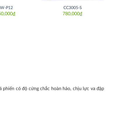
W-P12
CC3005-S
50,000
₫
780,000
₫
 phiến có độ cứng chắc hoàn hảo, chịu lực va đập