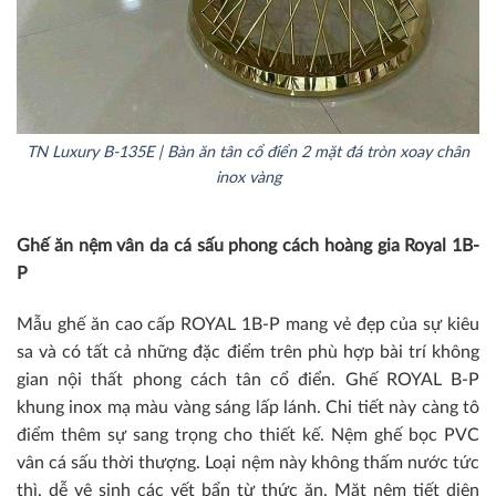
TN Luxury B-135E | Bàn ăn tân cổ điển 2 mặt đá tròn xoay chân
inox vàng
Ghế ăn nệm vân da cá sấu phong cách hoàng gia Royal 1B-
P
Mẫu ghế ăn cao cấp ROYAL 1B-P mang vẻ đẹp của sự kiêu
sa và có tất cả những đặc điểm trên phù hợp bài trí không
gian nội thất phong cách tân cổ điển. Ghế ROYAL B-P
khung inox mạ màu vàng sáng lấp lánh. Chi tiết này càng tô
điểm thêm sự sang trọng cho thiết kế. Nệm ghế bọc PVC
vân cá sấu thời thượng. Loại nệm này không thấm nước tức
thì, dễ vệ sinh các vết bẩn từ thức ăn. Mặt nệm tiết diện