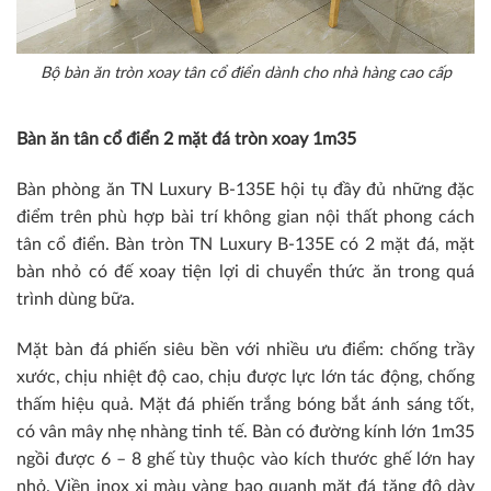
Bộ bàn ăn tròn xoay tân cổ điển dành cho nhà hàng cao cấp
Bàn ăn tân cổ điển 2 mặt đá tròn xoay 1m35
Bàn phòng ăn TN Luxury B-135E hội tụ đầy đủ những đặc
điểm trên phù hợp bài trí không gian nội thất phong cách
tân cổ điển. Bàn tròn TN Luxury B-135E có 2 mặt đá, mặt
bàn nhỏ có đế xoay tiện lợi di chuyển thức ăn trong quá
trình dùng bữa.
Mặt bàn đá phiến siêu bền với nhiều ưu điểm: chống trầy
xước, chịu nhiệt độ cao, chịu được lực lớn tác động, chống
thấm hiệu quả. Mặt đá phiến trắng bóng bắt ánh sáng tốt,
có vân mây nhẹ nhàng tinh tế. Bàn có đường kính lớn 1m35
ngồi được 6 – 8 ghế tùy thuộc vào kích thước ghế lớn hay
nhỏ. Viền inox xi màu vàng bao quanh mặt đá tăng độ dày