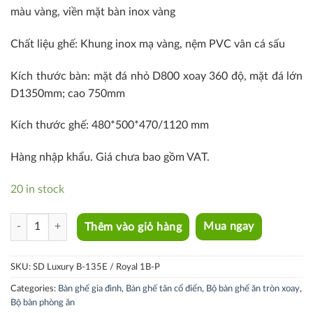
màu vàng, viền mặt bàn inox vàng
Chất liệu ghế: Khung inox mạ vàng, nệm PVC vân cá sấu
Kích thước bàn: mặt đá nhỏ D800 xoay 360 độ, mặt đá lớn
D1350mm; cao 750mm
Kích thước ghế: 480*500*470/1120 mm
Hàng nhập khẩu. Giá chưa bao gồm VAT.
20 in stock
SD Luxury B-135E / Royal 1B-P quantity
Thêm vào giỏ hàng
Mua ngay
SKU:
SD Luxury B-135E / Royal 1B-P
Categories:
Bàn ghế gia đình
,
Bàn ghế tân cổ điển
,
Bộ bàn ghế ăn tròn xoay
,
Bộ bàn phòng ăn