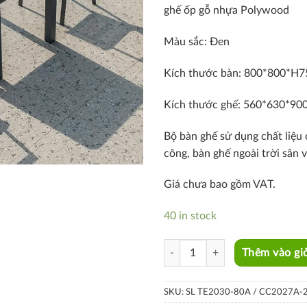
ghế ốp gỗ nhựa Polywood
Màu sắc: Đen
Kích thước bàn: 800*800*H
Kích thước ghế: 560*630*90
Bộ bàn ghế sử dụng chất liệu
công, bàn ghế ngoài trời sân
Giá chưa bao gồm VAT.
40 in stock
SL TE2030-80A / CC2027A-2 qua
Thêm vào gi
SKU:
SL TE2030-80A / CC2027A-