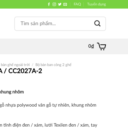
FAQ
Tuyển dụng
Search
, quán
for:
0
₫
 bàn ghế ngoài trời
/
Bộ bàn ban công 2 ghế
A / CC2027A-2
i khung nhôm
h gỗ nhựa polywood vân gỗ tự nhiên, khung nhôm
 tĩnh điện đen / xám, lưới Texilen đen / xám, tay