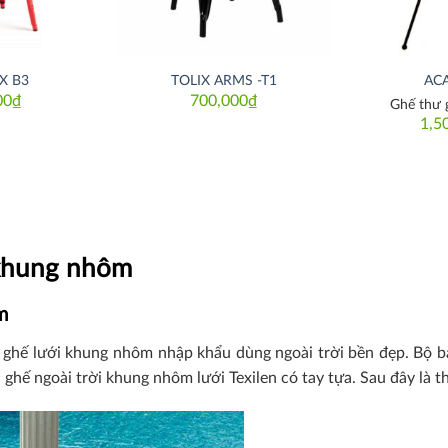
X B3
TOLIX ARMS -T1
AC
00
₫
700,000
₫
Ghế thư 
1,5
 khung nhôm
m
2 ghế lưới khung nhôm nhập khẩu dùng ngoài trời bền đẹp. Bộ
ế ngoài trời khung nhôm lưới Texilen có tay tựa. Sau đây là th