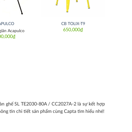
APULCO
CB TOLIX-T9
650,000
₫
giãn Acapulco
00,000
₫
 bàn ghế SL TE2030-80A / CC2027A-2 là sự kết hợp
ông tin chi tiết sản phẩm cùng Capta tìm hiểu nhé!