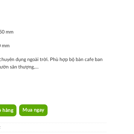
750 mm
0 mm
 chuyên dụng ngoài trời. Phù hợp bộ bàn cafe ban
 vườn sân thượng,…
ntity
ỏ hàng
Mua ngay
2