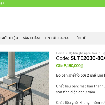
3TR
 chuyên cung cấp bàn ghế văn phòng, bàn ghế ăn nhà hàng, khách sạn
cafe.....
GIỚI THIỆU
SẢN PHẨM
TIN TỨC CAPTA
LIÊN HỆ
Home
/
Bộ bàn ghế ngoài trời
/
Bộ
SL TE2030-80
9,150,000
₫
Thích
Bộ bàn ghế hồ bơi 2 ghế lướ
Chất liệu bàn: mặt bàn than
sơn tĩnh điện đen / xám
Chất liệu ghế: khung nhôm sơn