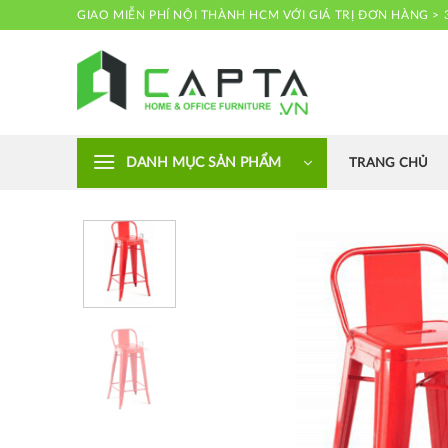
Skip
GIAO MIỄN PHÍ NỘI THÀNH HCM VỚI GIÁ TRỊ ĐƠN HÀNG > 
to
content
Nội thất CAPTA
DANH MỤC SẢN PHẨM
TRANG CHỦ