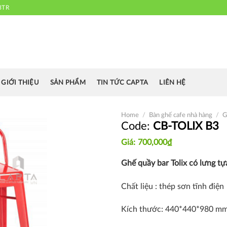
3TR
 chuyên cung cấp bàn ghế văn phòng, bàn ghế ăn nhà hàng, khách sạn
cafe.....
GIỚI THIỆU
SẢN PHẨM
TIN TỨC CAPTA
LIÊN HỆ
Home
/
Bàn ghế cafe nhà hàng
/
G
CB-TOLIX B3
700,000
₫
Thích
Ghế quầy bar Tolix có lưng tự
Chất liệu : thép sơn tĩnh điện
Kích thước: 440*440*980 m