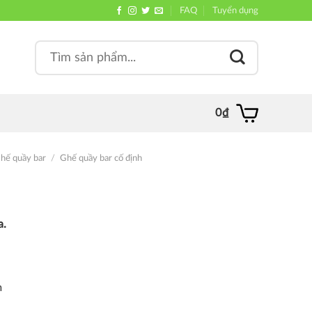
FAQ
Tuyển dụng
Search
, quán
for:
0
₫
hế quầy bar
/
Ghế quầy bar cố định
a.
m