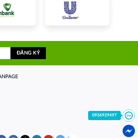
ANPAGE
0936929497