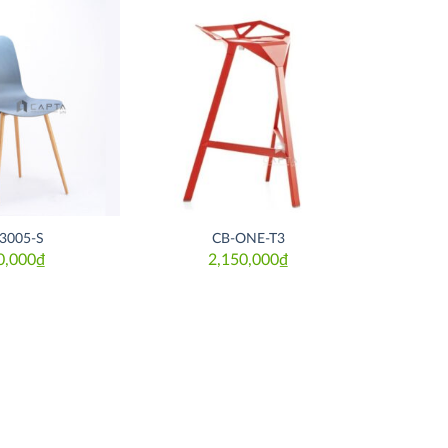
Thích
Thích
3005-S
CB-ONE-T3
0,000
₫
2,150,000
₫