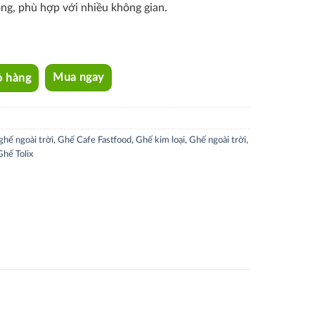
ọng, phù hợp với nhiều không gian.
ỏ hàng
Mua ngay
ghế ngoài trời
,
Ghế Cafe Fastfood
,
Ghế kim loại
,
Ghế ngoài trời
,
Ghế Tolix