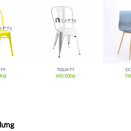
Thích
Thích
-T9
TOLIX-T7
CC
00
₫
600,000
₫
78
lưng