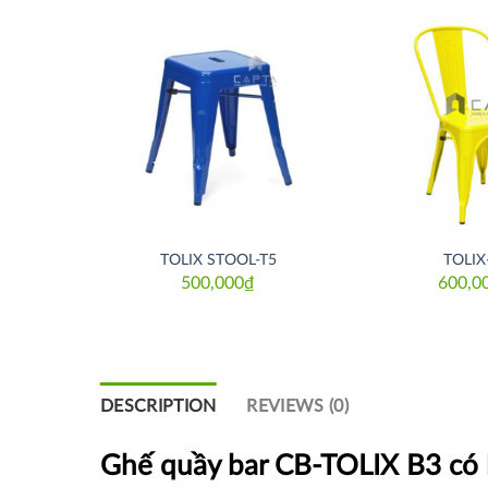
Thích
Thích
-T3
TOLIX STOOL-T5
TOLIX
500,000
₫
600,0
DESCRIPTION
REVIEWS (0)
Ghế quầy bar CB-TOLIX B3 có 