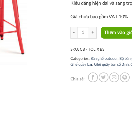
Kiểu dáng hiện đại và sang tr
Giá chưa bao gồm VAT 10%
CB-TOLIX B3 quantity
Thêm vào gi
SKU:
CB - TOLIX B3
Categories:
Bàn ghế outdoor
,
Bộ bàn 
Ghế quầy bar
,
Ghế quầy bar cố định
,
Chia sẻ: