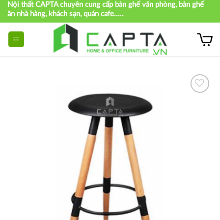
Nội thất CAPTA chuyên cung cấp bàn ghế văn phòng, bàn ghế
Skip
ăn nhà hàng, khách sạn, quán cafe.....
to
content
Thích