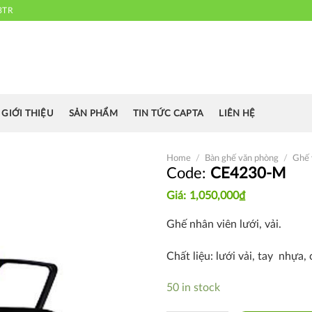
3TR
 chuyên cung cấp bàn ghế văn phòng, bàn ghế ăn nhà hàng, khách sạn
cafe.....
GIỚI THIỆU
SẢN PHẨM
TIN TỨC CAPTA
LIÊN HỆ
Home
/
Bàn ghế văn phòng
/
Ghế 
CE4230-M
1,050,000
₫
Thích
Ghế nhân viên lưới, vải.
Chất liệu: lưới vải, tay nhựa
50 in stock