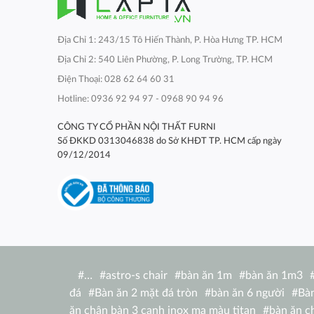
Địa Chỉ 1: 243/15 Tô Hiến Thành, P. Hòa Hưng TP. HCM
Địa Chỉ 2: 540 Liên Phường, P. Long Trường, TP. HCM
Điện Thoại: 028 62 64 60 31
Hotline: 0936 92 94 97 - 0968 90 94 96
CÔNG TY CỔ PHẦN NỘI THẤT FURNI
Số ĐKKD 0313046838 do Sở KHĐT TP. HCM cấp ngày
09/12/2014
#
…
#
astro-s chair
#
bàn ăn 1m
#
bàn ăn 1m3
đá
#
Bàn ăn 2 mặt đá tròn
#
bàn ăn 6 người
#
Bàn
ăn chân bàn 3 cạnh inox mạ màu titan
#
bàn ăn c