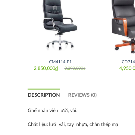
Thích
Thích
CM4114-P1
CD714
₫
2,850,000
₫
4,950,
3,290,000
₫
Original
Current
price
price
was:
is:
3,290,000₫.
2,850,000₫.
DESCRIPTION
REVIEWS (0)
Ghế nhân viên lưới, vải.
Chất liệu: lưới vải, tay nhựa, chân thép mạ