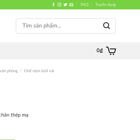
FAQ
Tuyển dụng
Search
, quán
for:
0
₫
văn phòng
/
Ghế nệm lưới vải
, chân thép mạ