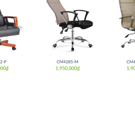
Thích
Thích
2-P
CM4285-M
CM4
000
₫
1,950,000
₫
1,9