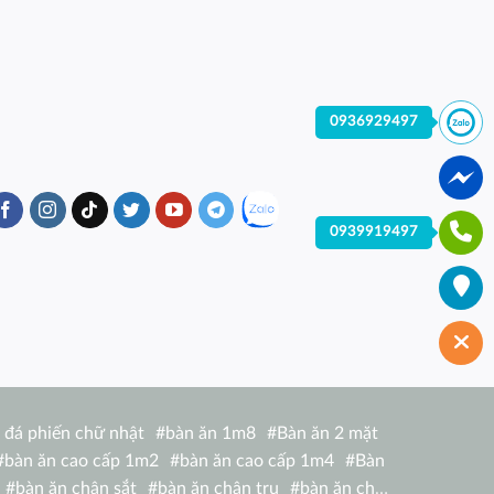
0936929497
0939919497
 đá phiến chữ nhật
#
bàn ăn 1m8
#
Bàn ăn 2 mặt
#
bàn ăn cao cấp 1m2
#
bàn ăn cao cấp 1m4
#
Bàn
#
bàn ăn chân sắt
#
bàn ăn chân trụ
#
bàn ăn chữ