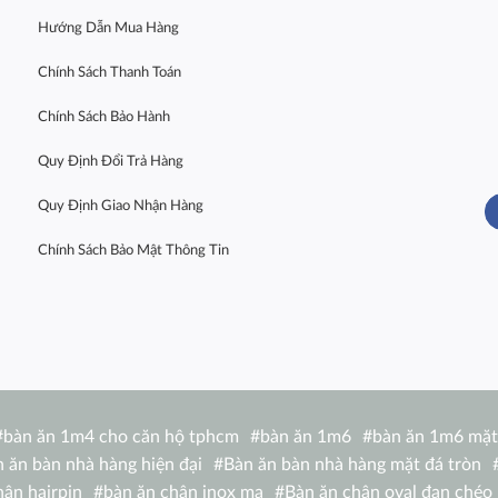
Hướng Dẫn Mua Hàng
Chính Sách Thanh Toán
Chính Sách Bảo Hành
Quy Định Đổi Trả Hàng
Quy Định Giao Nhận Hàng
Chính Sách Bảo Mật Thông Tin
#
bàn ăn 1m4 cho căn hộ tphcm
#
bàn ăn 1m6
#
bàn ăn 1m6 mặt
 ăn bàn nhà hàng hiện đại
#
Bàn ăn bàn nhà hàng mặt đá tròn
hân hairpin
#
bàn ăn chân inox mạ
#
Bàn ăn chân oval đan chéo