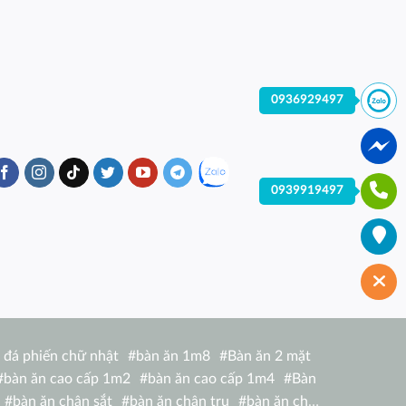
0936929497
0939919497
 đá phiến chữ nhật
#
bàn ăn 1m8
#
Bàn ăn 2 mặt
#
bàn ăn cao cấp 1m2
#
bàn ăn cao cấp 1m4
#
Bàn
#
bàn ăn chân sắt
#
bàn ăn chân trụ
#
bàn ăn chữ