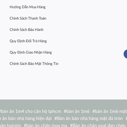
Hướng Dẫn Mua Hàng
Chính Sách Thanh Toán
Chính Sách Bảo Hành
Quy Định Đổi Trả Hàng
Quy Định Giao Nhận Hàng
Chính Sách Bảo Mật Thông Tin
#
bàn ăn 1m4 cho căn hộ tphcm
#
bàn ăn 1m6
#
bàn ăn 1m6 mặt
 ăn bàn nhà hàng hiện đại
#
Bàn ăn bàn nhà hàng mặt đá tròn
hân hairpin
#
bàn ăn chân inox mạ
#
Bàn ăn chân oval đan chéo