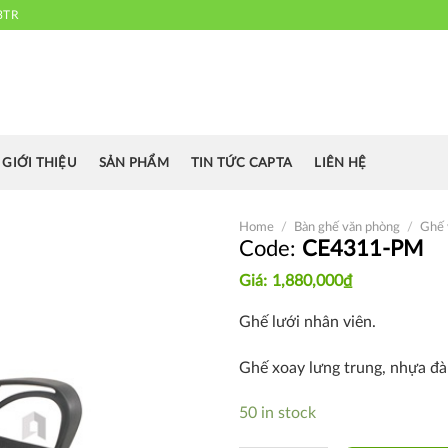
3TR
 chuyên cung cấp bàn ghế văn phòng, bàn ghế ăn nhà hàng, khách sạn
cafe.....
GIỚI THIỆU
SẢN PHẨM
TIN TỨC CAPTA
LIÊN HỆ
Home
/
Bàn ghế văn phòng
/
Ghế 
CE4311-PM
1,880,000
₫
Thích
Ghế lưới nhân viên.
Ghế xoay lưng trung, nhựa đàn
50 in stock