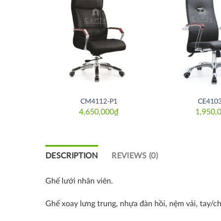
Thích
Thích
CM4112-P1
CE4103
₫
4,650,000
₫
1,950,
DESCRIPTION
REVIEWS (0)
Ghế lưới nhân viên.
Ghế xoay lưng trung, nhựa đàn hồi, nệm vải, tay/c