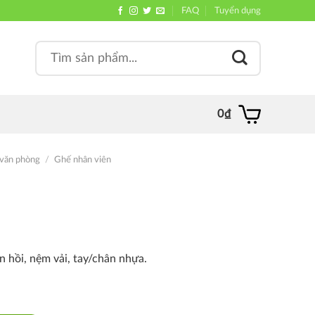
FAQ
Tuyển dụng
Search
, quán
for:
0
₫
văn phòng
/
Ghế nhân viên
 hồi, nệm vải, tay/chân nhựa.