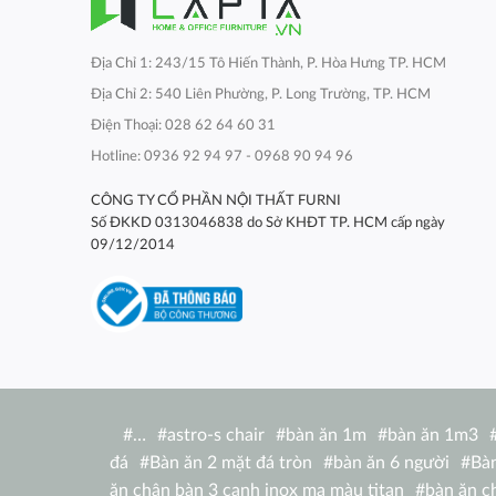
Địa Chỉ 1: 243/15 Tô Hiến Thành, P. Hòa Hưng TP. HCM
Địa Chỉ 2: 540 Liên Phường, P. Long Trường, TP. HCM
Điện Thoại: 028 62 64 60 31
Hotline: 0936 92 94 97 - 0968 90 94 96
CÔNG TY CỔ PHẦN NỘI THẤT FURNI
Số ĐKKD 0313046838 do Sở KHĐT TP. HCM cấp ngày
09/12/2014
#
…
#
astro-s chair
#
bàn ăn 1m
#
bàn ăn 1m3
đá
#
Bàn ăn 2 mặt đá tròn
#
bàn ăn 6 người
#
Bàn
ăn chân bàn 3 cạnh inox mạ màu titan
#
bàn ăn c