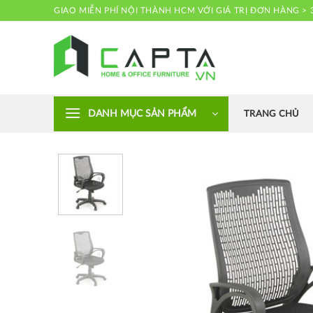
Skip
GIAO MIỄN PHÍ NỘI THÀNH HCM VỚI GIÁ TRỊ ĐƠN HÀNG > 
to
content
Nội thất CAPTA
DANH MỤC SẢN PHẨM
TRANG CHỦ