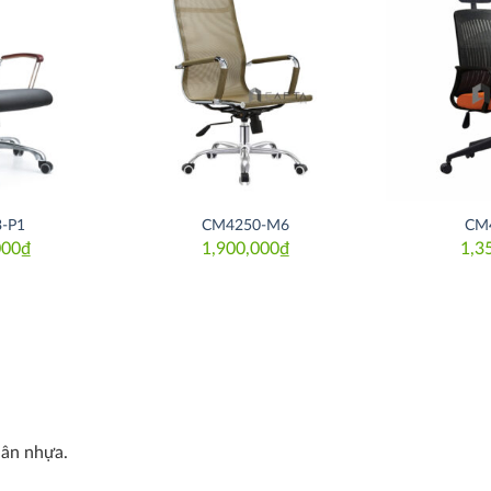
Thích
Thích
-P1
CM4250-M6
CM
000
₫
1,900,000
₫
1,3
hân nhựa.