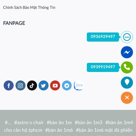
Chính Sách Bảo Mật Thông Tin
FANPAGE
0936929497
0939919497
#
…
#
astro-s chair
#
bàn ăn 1m
#
bàn ăn 1m3
#
bàn ăn 1m4
cho căn hộ tphcm
#
bàn ăn 1m6
#
bàn ăn 1m6 mặt đá phiến