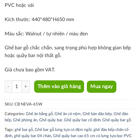
PVC hoặc vải
Kích thước: 440*480*H650 mm
Màu sắc: Walnut / tự nhiên / màu đen
Ghế bar gỗ chắc chắn, sang trọng phù hợp không gian bếp
hoặc quầy bar nội thất gỗ.
Giá chưa bao gồm VAT.
CB NEVA-65W quantity
Thêm vào giỏ hàng
Mua ngay
SKU:
CB NEVA-65W
Categories:
Ghế ăn bằng gỗ
,
Ghế ăn có nệm
,
Ghế bàn đảo bếp
,
Ghế đảo
bếp
,
Ghế phòng ăn
,
Ghế quầy bar
,
Ghế quầy bar cố định
,
Ghế quầy bar gỗ
Tags:
ghế bar gỗ
,
Ghế bar gỗ lưng tựa có đệm ngồi
,
ghế đảo bếp chân cố
định
,
ghế quầy bar 04 chân
,
Ghế quầy bar cao 65 cm có lưng tựa bọc PVC