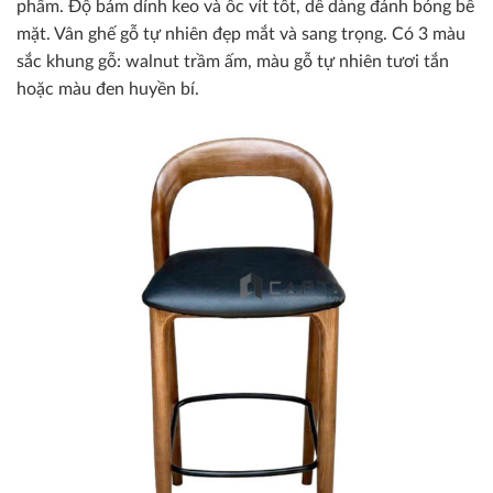
phẩm. Độ bám dính keo và ốc vít tốt, dễ dàng đánh bóng bề
mặt. Vân ghế gỗ tự nhiên đẹp mắt và sang trọng. Có 3 màu
sắc khung gỗ: walnut trầm ấm, màu gỗ tự nhiên tươi tắn
hoặc màu đen huyền bí.