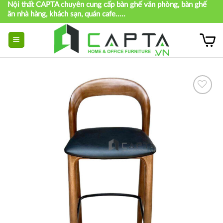
Nội thất CAPTA chuyên cung cấp bàn ghế văn phòng, bàn ghế
Skip
ăn nhà hàng, khách sạn, quán cafe.....
to
content
Thích