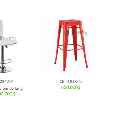
Thích
Thích
2242-P
CB TOLIX-T3
650,000
₫
 bar có lưng
00,000
₫