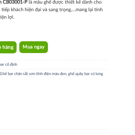
nh
CB03001-P
là mẫu ghế được thiết kế dành cho
 tiếp khách hiện đại và sang trọng,…mang lại tính
ện lợi.
ỏ hàng
Mua ngay
ar cố định
Ghế bar chân sắt sơn tĩnh điện màu đen
,
ghế quầy bar có lưng