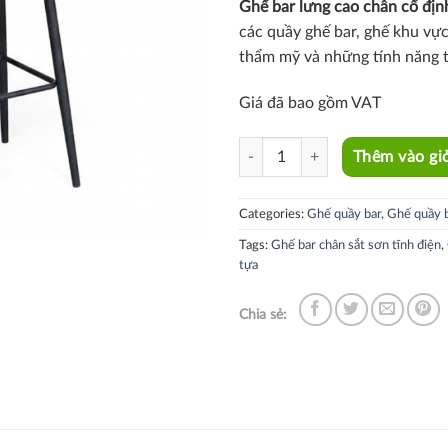
Ghế bar lưng cao chân cố đị
các quầy ghế bar, ghế khu vực
thẩm mỹ và những tính năng ti
Giá đã bao gồm VAT
CB03001-P quantity
Thêm vào gi
Categories:
Ghế quầy bar
,
Ghế quầy b
Tags:
Ghế bar chân sắt sơn tĩnh điện
,
tựa
Chia sẻ: