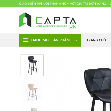
Skip
GIAO MIỄN PHÍ NỘI THÀNH HCM VỚI GIÁ TRỊ ĐƠN HÀNG > 
to
content
Nội thất CAPTA
DANH MỤC SẢN PHẨM
TRANG CHỦ