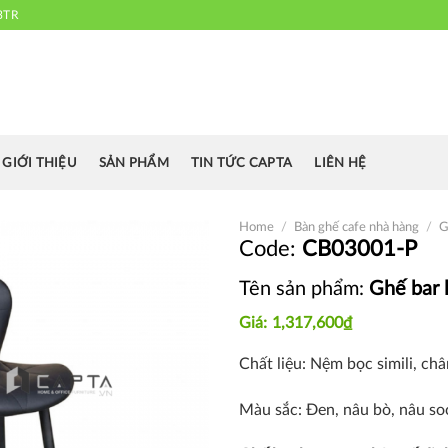
3TR
 chuyên cung cấp bàn ghế văn phòng, bàn ghế ăn nhà hàng, khách sạn
cafe.....
GIỚI THIỆU
SẢN PHẨM
TIN TỨC CAPTA
LIÊN HỆ
Home
/
Bàn ghế cafe nhà hàng
/
G
CB03001-P
Tên sản phẩm:
Ghế bar 
Thích
1,317,600
₫
Chất liệu: Nệm bọc simili, ch
Màu sắc: Đen, nâu bò, nâu so