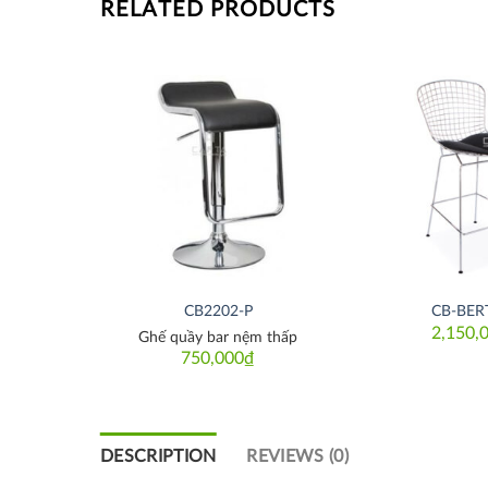
RELATED PRODUCTS
Thích
Thích
CB2202-P
CB-BER
2,150,
nệm PVC
Ghế quầy bar nệm thấp
750,000
₫
DESCRIPTION
REVIEWS (0)