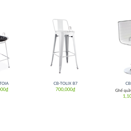
Thích
Thích
TOIA
CB-TOLIX B7
CB
000
₫
700,000
₫
Ghế quầy
1,1