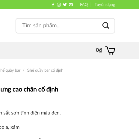
FAQ
Tuyển dụng
Search
, quán
for:
0
₫
hế quầy bar
/
Ghế quầy bar cố định
lưng cao chân cố định
ân sắt sơn tĩnh điện màu đen.
cola, xám