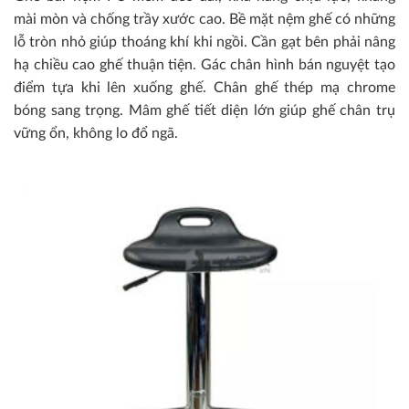
mài mòn và chống trầy xước cao. Bề mặt nệm ghế có những
lỗ tròn nhỏ giúp thoáng khí khi ngồi. Cần gạt bên phải nâng
hạ chiều cao ghế thuận tiện. Gác chân hình bán nguyệt tạo
điểm tựa khi lên xuống ghế. Chân ghế thép mạ chrome
bóng sang trọng. Mâm ghế tiết diện lớn giúp ghế chân trụ
vững ổn, không lo đổ ngã.