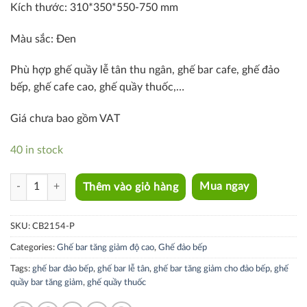
Kích thước: 310*350*550-750 mm
Màu sắc: Đen
Phù hợp ghế quầy lễ tân thu ngân, ghế bar cafe, ghế đảo
bếp, ghế cafe cao, ghế quầy thuốc,…
Giá chưa bao gồm VAT
40 in stock
CB2154-P quantity
Thêm vào giỏ hàng
Mua ngay
SKU:
CB2154-P
Categories:
Ghế bar tăng giảm độ cao
,
Ghế đảo bếp
Tags:
ghế bar đảo bếp
,
ghế bar lễ tân
,
ghế bar tăng giảm cho đảo bếp
,
ghế
quầy bar tăng giảm
,
ghế quầy thuốc