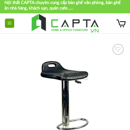
Nội thất CAPTA chuyên cung cấp bàn ghế văn phòng, bàn ghế
Skip
ăn nhà hàng, khách sạn, quán cafe.....
to
content
Thích