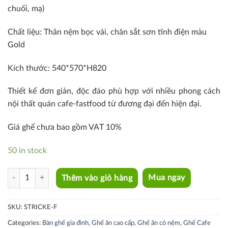
chuối, mạ)
Chất liệu: Thân nệm bọc vải, chân sắt sơn tĩnh điện màu
Gold
Kích thước: 540*570*H820
Thiết kế đơn giản, độc đáo phù hợp với nhiều phong cách
nội thất quán cafe-fastfood từ đương đại đến hiện đại.
Giá ghế chưa bao gồm VAT 10%
50 in stock
STRIKE-F quantity
Thêm vào giỏ hàng
Mua ngay
SKU:
STRICKE-F
Categories:
Bàn ghế gia đình
,
Ghế ăn cao cấp
,
Ghế ăn có nệm
,
Ghế Cafe