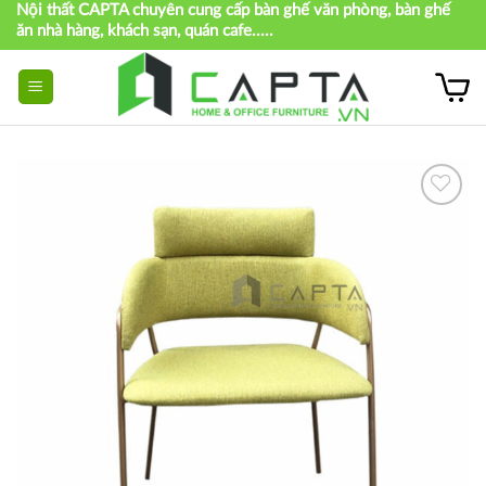
Nội thất CAPTA chuyên cung cấp bàn ghế văn phòng, bàn ghế
Skip
ăn nhà hàng, khách sạn, quán cafe.....
to
content
Thích