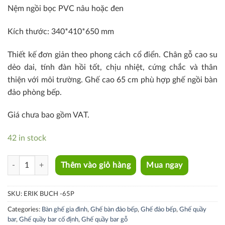
Nệm ngồi bọc PVC nâu hoặc đen
Kích thước: 340*410*650 mm
Thiết kế đơn giản theo phong cách cổ điển. Chân gỗ cao su
dẻo dai, tính đàn hồi tốt, chịu nhiệt, cứng chắc và thân
thiện với môi trường. Ghế cao 65 cm phù hợp ghế ngồi bàn
đảo phòng bếp.
Giá chưa bao gồm VAT.
42 in stock
ERIK BUCH - 65P quantity
Thêm vào giỏ hàng
Mua ngay
SKU:
ERIK BUCH -65P
Categories:
Bàn ghế gia đình
,
Ghế bàn đảo bếp
,
Ghế đảo bếp
,
Ghế quầy
bar
,
Ghế quầy bar cố định
,
Ghế quầy bar gỗ