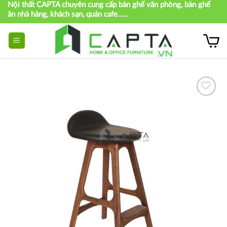
Nội thất CAPTA chuyên cung cấp bàn ghế văn phòng, bàn ghế
Skip
ăn nhà hàng, khách sạn, quán cafe.....
to
content
Thích