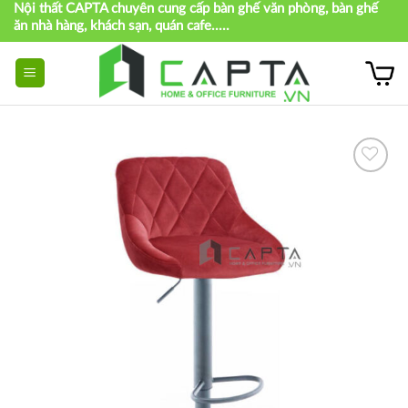
Nội thất CAPTA chuyên cung cấp bàn ghế văn phòng, bàn ghế
Skip
ăn nhà hàng, khách sạn, quán cafe.....
to
content
Thích