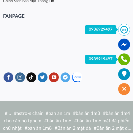
Chính Sách Bảo Mật Thông Tin
FANPAGE
0936929497
0939919497
#
…
#
astro-s chair
#
bàn ăn 1m
#
bàn ăn 1m3
#
bàn ăn 1m4
cho căn hộ tphcm
#
bàn ăn 1m6
#
bàn ăn 1m6 mặt đá phiến
chữ nhật
#
bàn ăn 1m8
#
Bàn ăn 2 mặt đá
#
Bàn ăn 2 mặt đá