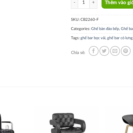
Thêm vào gi
SKU:
CB2260-F
Categories:
Ghế bàn đảo bếp
,
Ghế ba
Tags:
ghế bar bọc vải
,
ghế bar có lưng
Chia sẻ:
Thích
Thích