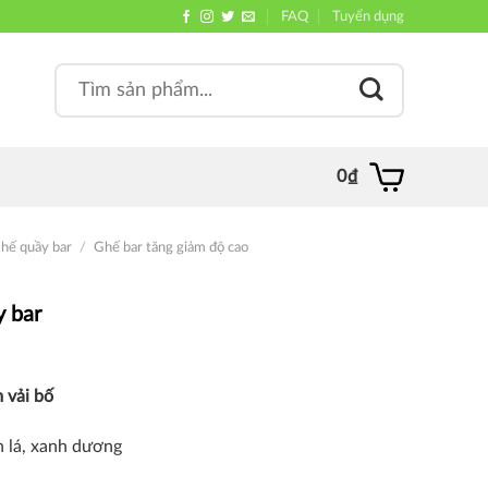
FAQ
Tuyển dụng
Search
, quán
for:
0
₫
hế quầy bar
/
Ghế bar tăng giảm độ cao
 bar
 vải bố
h lá, xanh dương