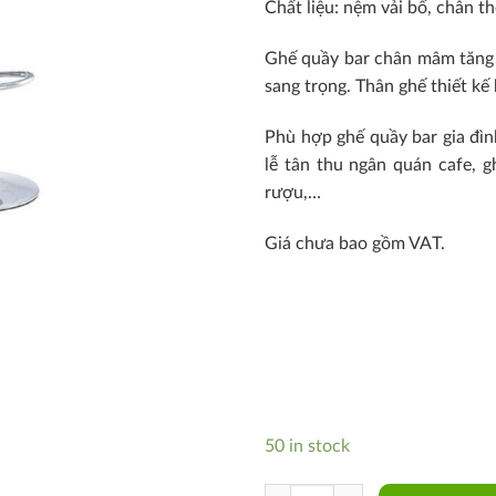
Chất liệu: nệm vải bố, chân 
Ghế quầy bar chân mâm tăng 
sang trọng. Thân ghế thiết k
Phù hợp ghế quầy bar gia đìn
lễ tân thu ngân quán cafe, g
rượu,…
Giá chưa bao gồm VAT.
50 in stock
CB2260-F quantity