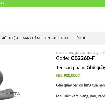
3TR
 chuyên cung cấp bàn ghế văn phòng, bàn ghế ăn nhà hàng, khách sạn
cafe.....
GIỚI THIỆU
SẢN PHẨM
TIN TỨC CAPTA
LIÊN HỆ
Home
/
Bàn ghế cafe nhà hàng
/
G
CB2260-F
Tên sản phẩm:
Ghế quầy
Thích
900,000
₫
Ghế quầy bar có lưng tựa nệm
Màu sắc: xám, vàng, nâu, xan