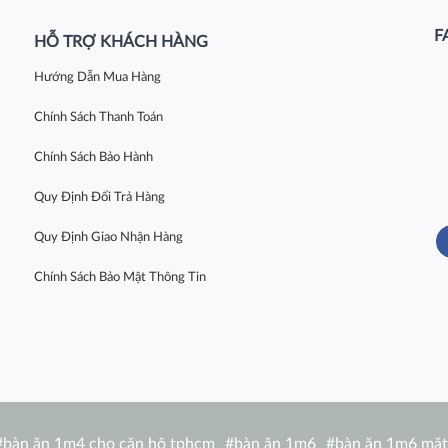
F
HỖ TRỢ KHÁCH HÀNG
Hướng Dẫn Mua Hàng
Chính Sách Thanh Toán
Chính Sách Bảo Hành
Quy Định Đổi Trả Hàng
Quy Định Giao Nhận Hàng
Chính Sách Bảo Mật Thông Tin
#
bàn ăn 1m4 cho căn hộ tphcm
#
bàn ăn 1m6
#
bàn ăn 1m6 mặt