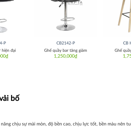
4-P
CB2142-P
CB 
 hiện đại
Ghế quầy bar tăng giảm
Ghế quầy
000
₫
1,250,000
₫
1,7
vải bố
ả năng chịu sự mài mòn, độ bền cao, chịu lực tốt, bền màu nên tu