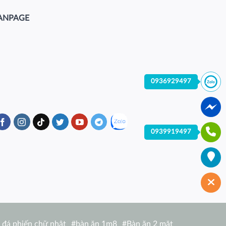
ANPAGE
0936929497
0939919497
 đá phiến chữ nhật
#
bàn ăn 1m8
#
Bàn ăn 2 mặt