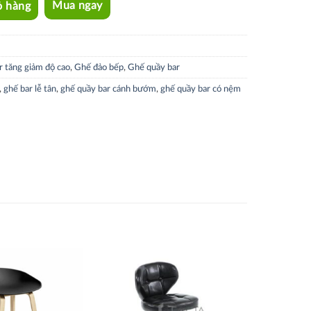
ỏ hàng
Mua ngay
r tăng giảm độ cao
,
Ghế đảo bếp
,
Ghế quầy bar
,
ghế bar lễ tân
,
ghế quầy bar cánh bướm
,
ghế quầy bar có nệm
Thích
Thích