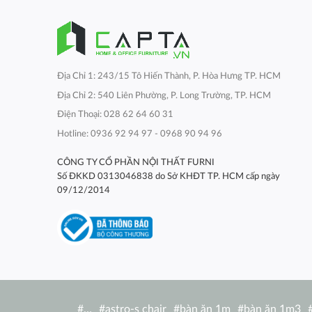
Địa Chỉ 1: 243/15 Tô Hiến Thành, P. Hòa Hưng TP. HCM
Địa Chỉ 2: 540 Liên Phường, P. Long Trường, TP. HCM
Điện Thoại: 028 62 64 60 31
Hotline: 0936 92 94 97 - 0968 90 94 96
CÔNG TY CỔ PHẦN NỘI THẤT FURNI
Số ĐKKD 0313046838 do Sở KHĐT TP. HCM cấp ngày
09/12/2014
#
…
#
astro-s chair
#
bàn ăn 1m
#
bàn ăn 1m3