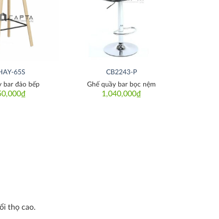
HAY-65S
CB2243-P
 bar đảo bếp
Ghế quầy bar bọc nệm
50,000
₫
1,040,000
₫
ổi thọ cao.