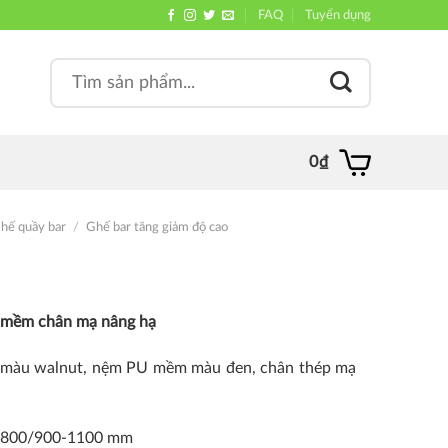
FAQ
Tuyển dụng
Search
, quán
for:
0
₫
hế quầy bar
/
Ghế bar tăng giảm độ cao
 mềm chân mạ nâng hạ
d màu walnut, nệm PU mềm màu đen, chân thép mạ
-800/900-1100 mm