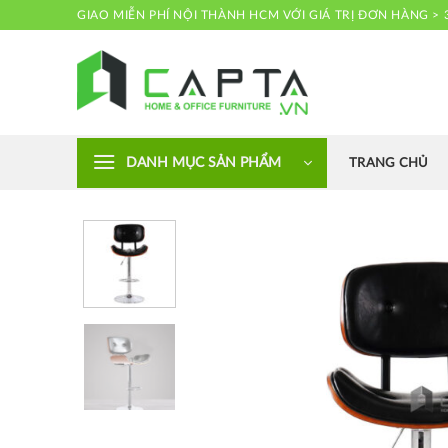
Skip
GIAO MIỄN PHÍ NỘI THÀNH HCM VỚI GIÁ TRỊ ĐƠN HÀNG > 
to
content
Nội thất CAPTA
DANH MỤC SẢN PHẨM
TRANG CHỦ