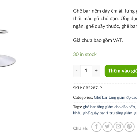
Ghế bar nệm dày êm ái, lưng 
thất màu gỗ chủ đạo. Ứng dụn
ngân, ghế quầy thuốc, ghế ba
Giá chưa bao gồm VAT.
30 in stock
CB2287-P quantity
Thêm vào gi
SKU:
CB2287-P
Categories:
Ghế bar tăng giảm độ ca
Tags:
ghế bar tăng giảm cho đảo bếp
,
khẩu
,
ghế quầy bar 1 trụ tăng giảm
,
g
Chia sẻ: