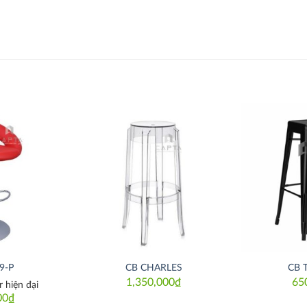
Thích
Thích
9-P
CB CHARLES
CB 
1,350,000
₫
65
 hiện đại
00
₫