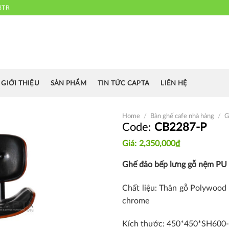
3TR
 chuyên cung cấp bàn ghế văn phòng, bàn ghế ăn nhà hàng, khách sạn
cafe.....
GIỚI THIỆU
SẢN PHẨM
TIN TỨC CAPTA
LIÊN HỆ
Home
/
Bàn ghế cafe nhà hàng
/
G
CB2287-P
2,350,000
₫
Thích
Ghế đảo bếp lưng gỗ nệm PU
Chất liệu: Thân gỗ Polywoo
chrome
Kích thước: 450*450*SH600