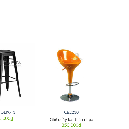
Thích
Thích
TOLIX-T1
CB2210
0,000
₫
Ghế quầy bar thân nhựa
850,000
₫