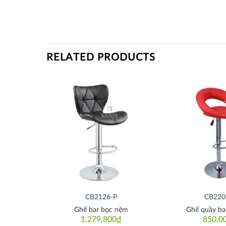
RELATED PRODUCTS
Thích
Thích
CB2126-P
CB220
g giảm
Ghế bar bọc nệm
Ghế quầy bar
1,279,800
₫
850,0