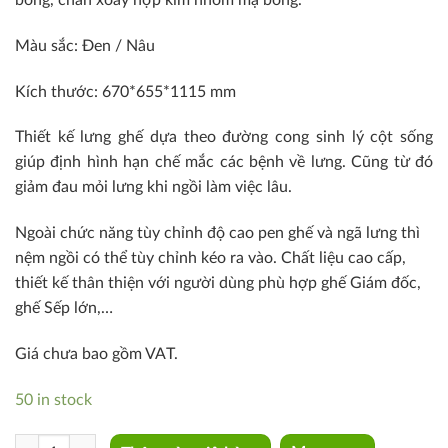
bóng, chân xoay hợp kim nhôm mạ bóng.
Màu sắc: Đen / Nâu
Kích thước: 670*655*1115 mm
Thiết kế lưng ghế dựa theo đường cong sinh lý cột sống
giúp định hình hạn chế mắc các bệnh về lưng. Cũng từ đó
giảm đau mỏi lưng khi ngồi làm việc lâu.
Ngoài chức năng tùy chỉnh độ cao pen ghế và ngã lưng thì
nệm ngồi có thể tùy chỉnh kéo ra vào. Chất liệu cao cấp,
thiết kế thân thiện với người dùng phù hợp ghế Giám đốc,
ghế Sếp lớn,…
Giá chưa bao gồm VAT.
50 in stock
CM4283-M quantity