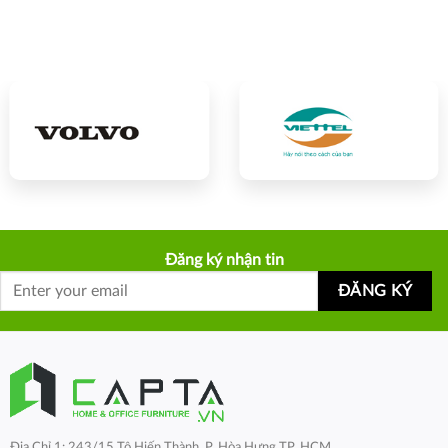
Đăng ký nhận tin
Địa Chỉ 1: 243/15 Tô Hiến Thành, P. Hòa Hưng TP. HCM