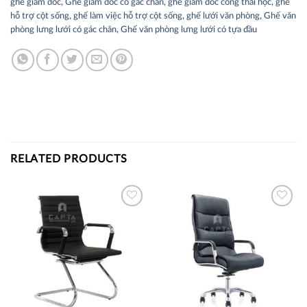
ghế giám đốc
,
Ghế giám đốc có gác chân
,
ghế giám đốc công thái học
,
ghế
hỗ trợ cột sống
,
ghế làm việc hỗ trợ cột sống
,
ghế lưới văn phòng
,
Ghế văn
phòng lưng lưới có gác chân
,
Ghế văn phòng lưng lưới có tựa đầu
RELATED PRODUCTS
Thích
Thích