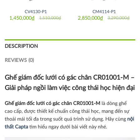
CV4130-P1
CM4114-P1
1,450,000
₫
2,850,000
₫
1,510,000
₫
3,290,000
₫
Original
Current
Original
Current
price
price
price
price
was:
is:
was:
is:
1,510,000₫.
1,450,000₫.
3,290,000₫.
2,850,000₫.
DESCRIPTION
REVIEWS (0)
Ghế giám đốc lưới có gác chân
CR01001-M –
Giải pháp ngồi làm việc công thái học hiện đại
Ghế giám đốc lưới có gác chân
CR01001-M
là dòng ghế
cao cấp, được thiết kế chuẩn công thái học, mang đến sự
thoải mái tối đa trong suốt quá trình sử dụng.
Hãy cùng
nội
thất Capta
tìm hiểu ngay dưới bài viết này nhé.