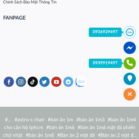
Chính Sách Bảo Mật Thông Tin
FANPAGE
0936929497
0939919497
#
…
#
astro-s chair
#
bàn ăn 1m
#
bàn ăn 1m3
#
bàn ăn 1m4
cho căn hộ tphcm
#
bàn ăn 1m6
#
bàn ăn 1m6 mặt đá phiến
chữ nhật
#
bàn ăn 1m8
#
Bàn ăn 2 mặt đá
#
Bàn ăn 2 mặt đá