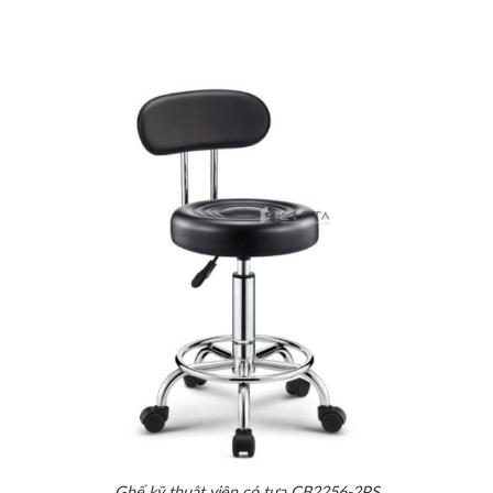
Ghế kỹ thuật viên có tựa CB2256-2PS