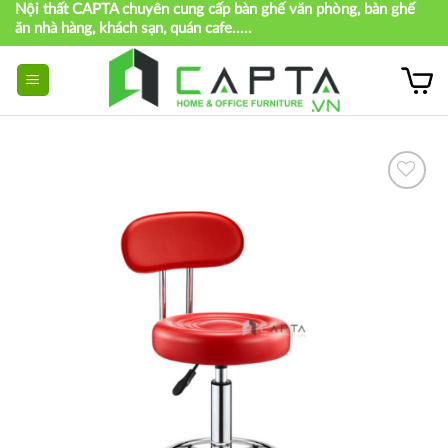
Nội thất CAPTA chuyên cung cấp bàn ghế văn phòng, bàn ghế
Skip
ăn nhà hàng, khách sạn, quán cafe.....
to
content
Thích