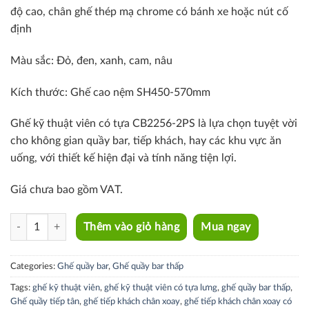
độ cao, c
hân ghế thép mạ chrome có bánh xe hoặc nút cố
định
Màu sắc: Đ
ỏ, đen, xanh, cam, nâu
Kích thước:
Ghế cao nệm SH450-570mm
Ghế kỹ thuật viên có tựa CB2256-2PS là lựa chọn tuyệt vời
cho không gian quầy bar, tiếp khách, hay các khu vực ăn
uống, với thiết kế hiện đại và tính năng tiện lợi.
Giá chưa bao gồm VAT.
CB2256-2PS quantity
Thêm vào giỏ hàng
Mua ngay
Categories:
Ghế quầy bar
,
Ghế quầy bar thấp
Tags:
ghế kỹ thuật viên
,
ghế kỹ thuật viên có tựa lưng
,
ghế quầy bar thấp
,
Ghế quầy tiếp tân
,
ghế tiếp khách chân xoay
,
ghế tiếp khách chân xoay có