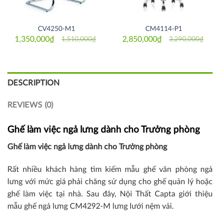
CV4250-M1
CM4114-P1
1,350,000
₫
2,850,000
₫
1,510,000
₫
3,290,000
₫
Original
Current
Original
Current
price
price
price
price
was:
is:
was:
is:
1,510,000₫.
1,350,000₫.
3,290,000₫.
2,850,000₫.
DESCRIPTION
REVIEWS (0)
Ghế làm việc ngả lưng dành cho Trưởng phòng
Ghế làm việc ngả lưng dành cho Trưởng phòng
Rất nhiều khách hàng tìm kiếm mẫu ghế văn phòng ngả
lưng với mức giá phải chăng sử dụng cho ghế quản lý hoặc
ghế làm việc tại nhà. Sau đây, Nội Thất Capta giới thiệu
mẫu ghế ngả lưng CM4292-M lưng lưới nệm vải.