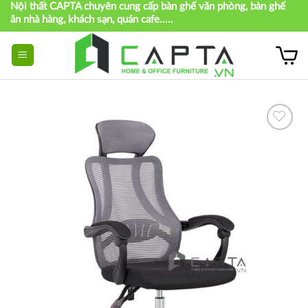
Nội thất CAPTA chuyên cung cấp bàn ghế văn phòng, bàn ghế
Skip
ăn nhà hàng, khách sạn, quán cafe.....
to
content
Thích