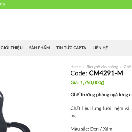
3TR
 chuyên cung cấp bàn ghế văn phòng, bàn ghế ăn nhà hàng, khách sạn
cafe.....
GIỚI THIỆU
SẢN PHẨM
TIN TỨC CAPTA
LIÊN HỆ
Home
/
Bàn ghế văn phòng
/
Ghế 
CM4291-M
1,750,000
₫
Thích
Ghế Trưởng phòng ngả lưng c
Chất liệu: lưng lưới, nệm vả
mạ.
Màu sắc: Đen / Xám