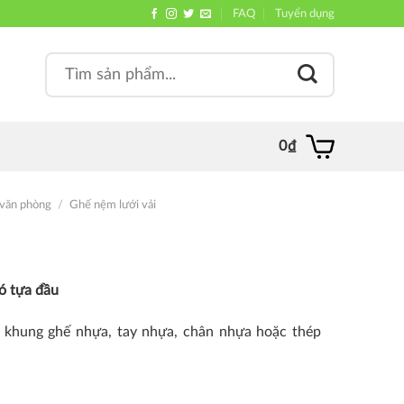
FAQ
Tuyển dụng
Search
, quán
for:
0
₫
văn phòng
/
Ghế nệm lưới vải
ó tựa đầu
i, khung ghế nhựa, tay nhựa, chân nhựa hoặc thép