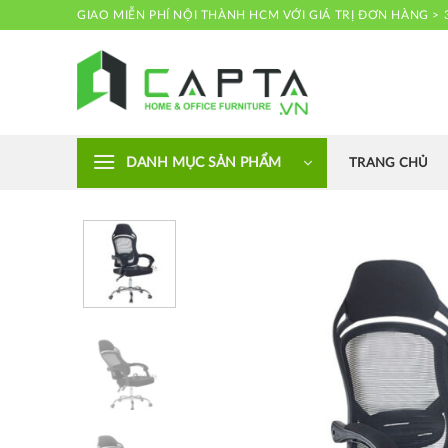
Skip
GIAO MIỄN PHÍ NỘI THÀNH HCM VỚI GIÁ TRỊ ĐƠN HÀNG > 
to
content
Nội thất CAPTA
DANH MỤC SẢN PHẨM
TRANG CHỦ