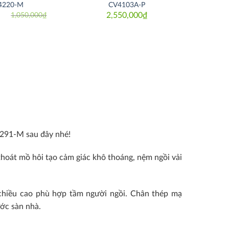
4220-M
CV4103A-P
2,550,000
₫
1,050,000
₫
Original
Current
price
price
was:
is:
1,050,000₫.
980,000₫.
4291-M sau đây nhé!
thoát mồ hôi tạo cảm giác khô thoáng, nệm ngồi vải
 chiều cao phù hợp tầm người ngồi. Chân thép mạ
ớc sàn nhà.