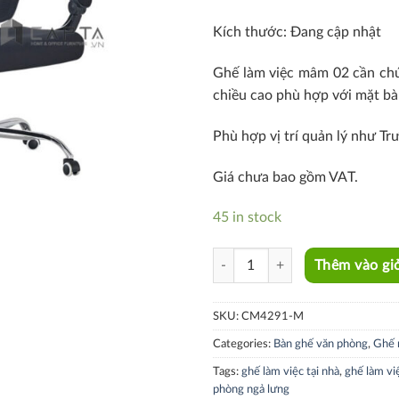
Kích thước: Đang cập nhật
Ghế làm việc mâm 02 cần chứ
chiều cao phù hợp với mặt bà
Phù hợp vị trí quản lý như T
Giá chưa bao gồm VAT.
45 in stock
CM4291-M quantity
Thêm vào gi
SKU:
CM4291-M
Categories:
Bàn ghế văn phòng
,
Ghế 
Tags:
ghế làm việc tại nhà
,
ghế làm vi
phòng ngả lưng