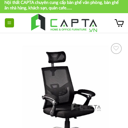
Nội thất CAPTA chuyên cung cấp bàn ghế văn phòng, bàn ghế
Skip
ăn nhà hàng, khách sạn, quán cafe.....
to
content
Thích