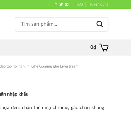
FAQ
Tuyển dụng
Search
, quán
for:
0
₫
đào tạo hội nghị
/
Ghế Gaming ghế Livestream
chân nhập khẩu
nhựa đen, chân thép mạ chrome, gác chân khung