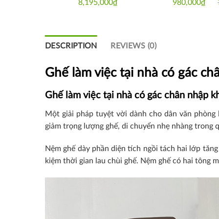
₫
8,195,000
₫
980,000
₫
Or
Cu
pr
pr
w
is:
1,
9
DESCRIPTION
REVIEWS (0)
Ghế làm việc tại nhà có gác c
Ghế làm việc tại nhà có gác chân nhập k
Một giải pháp tuyệt vời dành cho dân văn phòng 
giảm trọng lượng ghế, di chuyển nhẹ nhàng trong q
Nệm ghế dày phần diện tích ngồi tách hai lớp tăng
kiệm thời gian lau chùi ghế. Nệm ghế có hai tông 