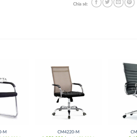
Chia sẻ:
Thích
Thích
0-M
CM4220-M
CM