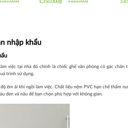
1,350,000
₫
3,6
1,050,000
₫
1,650,000
₫
iginal
rrent
Original
Current
ice
ice
price
price
as:
was:
is:
050,000₫.
80,000₫.
1,650,000₫.
1,350,000₫.
hân nhập khẩu
hẩu
làm việc tại nhà đó chính là chiếc ghế văn phòng có gác châ
uá trình sử dụng.
 độ êm ái khi ngồi làm việc. Chất liệu nệm PVC hạn chế thấm nư
màu đen và nâu để bạn chọn phù hợp với không gian.