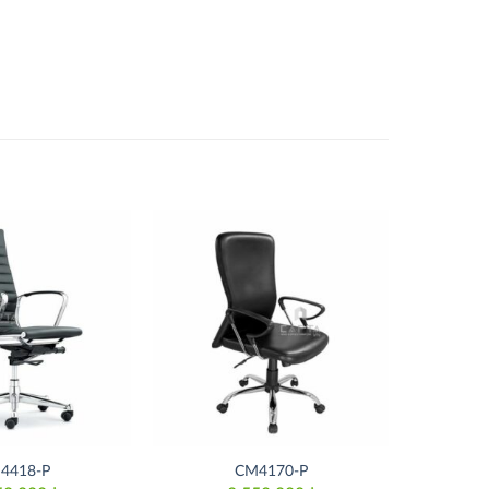
Thích
Thích
4418-P
CM4170-P