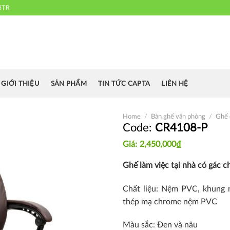
3TR
 chuyên cung cấp bàn ghế văn phòng, bàn ghế ăn nhà hàng, khách sạn
cafe.....
GIỚI THIỆU
SẢN PHẨM
TIN TỨC CAPTA
LIÊN HỆ
Home
/
Bàn ghế văn phòng
/
Ghế 
CR4108-P
2,450,000
₫
Thích
Ghế làm việc tại nhà có gác 
Chất liệu: Nệm PVC, khung 
thép mạ chrome nệm PVC
Màu sắc: Đen và nâu