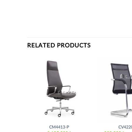
RELATED PRODUCTS
Thích
Thích
CM4413-P
CV422