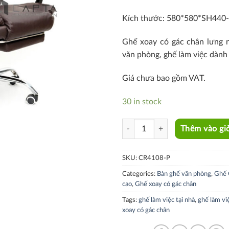
Kích thước: 580*580*SH440
Ghế xoay có gác chân lưng n
văn phòng, ghế làm việc dàn
Giá chưa bao gồm VAT.
30 in stock
CR4108-P quantity
Thêm vào gi
SKU:
CR4108-P
Categories:
Bàn ghế văn phòng
,
Ghế 
cao
,
Ghế xoay có gác chân
Tags:
ghế làm việc tại nhà
,
ghế làm vi
xoay có gác chân