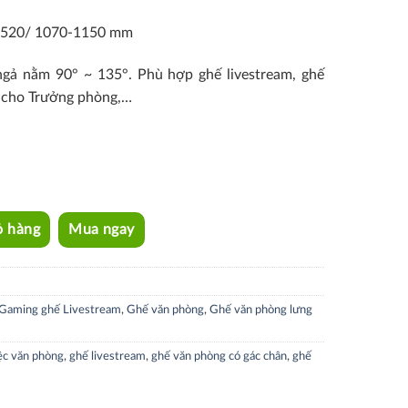
-520/ 1070-1150 mm
gả nằm 90° ~ 135°. Phù hợp ghế livestream, ghế
h cho Trưởng phòng,…
ỏ hàng
Mua ngay
Gaming ghế Livestream
,
Ghế văn phòng
,
Ghế văn phòng lưng
ệc văn phòng
,
ghế livestream
,
ghế văn phòng có gác chân
,
ghế