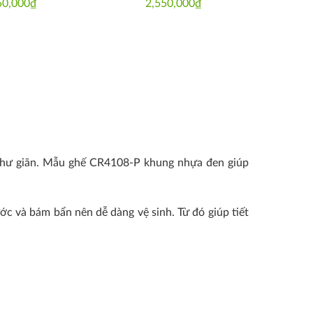
50,000
₫
2,550,000
₫
n thư giãn. Mẫu ghế CR4108-P khung nhựa đen giúp
ớc và bám bẩn nên dễ dàng vệ sinh. Từ đó giúp tiết