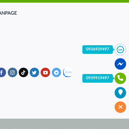
ANPAGE
0936929497
0939919497